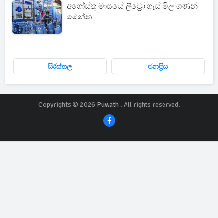
අගෝස්තු මාසයේ ලිට්‍රෝ ගෑස් මිල ගණන්
මෙන්න
සිරස්තල
ජනප්‍රිය
Copyrights © 2026
Puwath
. All rights reserved.