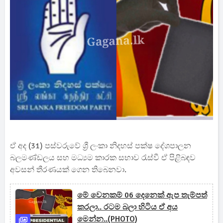
ඒ අද (31) පස්වරුවේ ශ්‍රී ලංකා නිදහස් පක්ෂ දේශපාලන
බලමණ්ඩලය සහ මධ්‍යම කාරක සභාව රැස්වී ඒ පිළිබඳව
අවසන් තීරණයක් ගෙන තිබෙනවා.
මේ වෙනකම් 06 දෙනෙක් ඇප තැම්පත්
කරලා.. රටම බලා හිටිය ඒ අය
මෙන්න..(PHOTO)