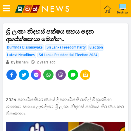
Desktop
ශ්‍රී ලංකා නිදහස් පක්ෂය සහය දෙන
අපේක්ෂකයා මෙන්න..
Duminda Dissanayake
Sri Lanka Freedom Party
Election
Latest Headlines
Sri Lanka Presidential Election 2024
By krishani
2 years ago
2024 ජනාධිපතිවරණයේ දී ජනාධිපති රනිල් වික්‍රමසිංහ
මහතාට සහාය ලබාදීමට ශ්‍රී ලංකා නිදහස් පක්ෂය තීරණය කර
තිබෙනවා.