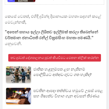
කෙසේ වෙතත්, එහිදී දුමින්ද දිසානායක මහතා සඳහන් කළේ
මෙවැන්නකී,
"අපෙන් සහාය ඉල්ලා ලිඛිතව ඉල්ලීමක් කරලා තිබෙන්නේ
වර්තමාන ජනාධිපති රනිල් වික්‍රමසිංහ මහතා පමණයි."
යනුවෙනි.
තව දුරටත් දේශපාලනය පුවත් කියවීමට මෙතන ක්ලික් කරන්න
ජාතික හැඳුනුම්පත ළඟ නැතිනම්
පොලිසියට අත්අඩංගුවට ගත හැකිද?
පවතින ආපදා තත්ත්වය හමුවේ උසස් පෙළ
සහ ශිෂ්‍යත්ව විභාග ගැන අවසන් තීරණය