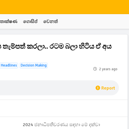
තාක්ෂණ
ගොසිප්
වෙනත්
ැම්පත් කරලා.. රටම බලා හිටිය ඒ අය
 Headlines
Decision Making
2 years ago
Report
2024 ජනාධිපතිවරණය සඳහා මේ දක්වා