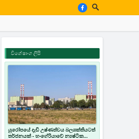
විශේෂාංග ලිපි
යුරෝපයේ දැඩි උෂ්ණත්වය බලශක්තියටත්
තර්ජනයක් - හංගේරියාවේ න්‍යෂ්ටික