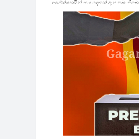
අපේක්ෂකයින් හය දෙනක් ඇප තබා තිබෙ