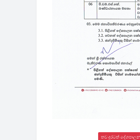
තව දුරටත් දේශපාලන