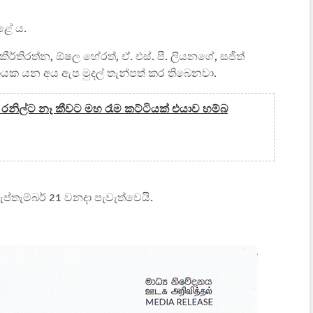
ළේ ය.
 කීර්තිරත්න, ඕෂල හේරත්, ඒ. එස්. පී. ලියනගේ, සජිත්
රනායක යන අය ඇප මුදල් තැන්පත් කර තිබෙනවා.
ිල්ට නෑ කීවට මහ රෑම කට්ටියක් එයාව හම්බ
තැම්බර් 21 වනදා පැවැත්වෙයි.