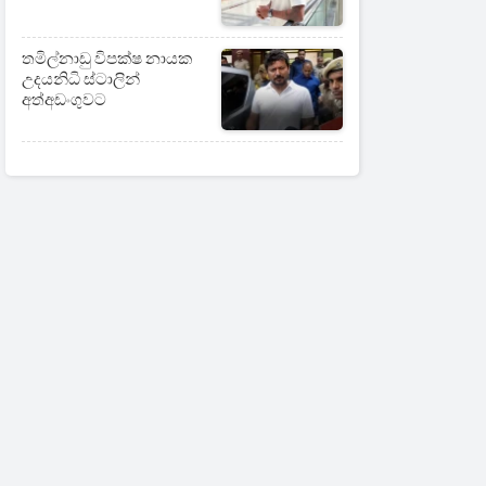
තමිල්නාඩු විපක්ෂ නායක
උදයනිධි ස්ටාලින්
අත්අඩංගුවට