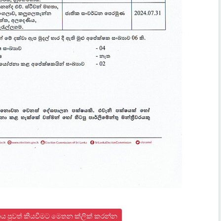
ය පුවත් කියවීමට මෙතන ක්ලික් කරන්න