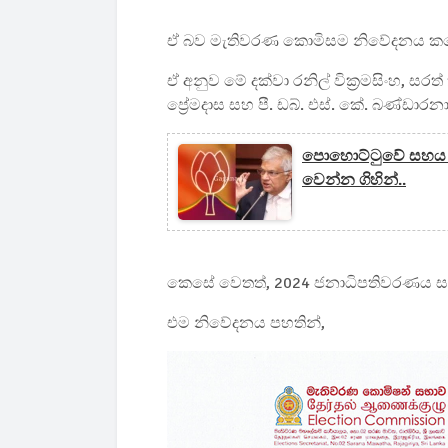
ඒ බව මැතිවරණ කොමිසම නිවේදනය ක
ඒ අනුව මේ දක්වා රනිල් වික්‍රමසිංහ, සරත්
ප්‍රේමදාස සහ පී. ඩබ්. එස්. කේ. බණ්ඩා
පොහොට්ටුවේ සහය රන
වෙන්න ගිහින්..
කෙසේ වෙතත්, 2024 ජනාධිපතිවරණය සැප්
එම නිවේදනය පහතින්,