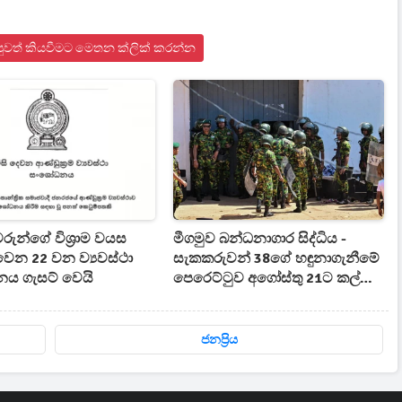
පුවත් කියවීමට මෙතන ක්ලික් කරන්න
වරුන්ගේ විශ්‍රාම වයස
මීගමුව බන්ධනාගාර සිද්ධිය -
ෙන 22 වන ව්‍යවස්ථා
සැකකරුවන් 38ගේ හඳුනාගැනීමේ
ය ගැසට් වෙයි
පෙරෙට්ටුව අගෝස්තු 21ට කල්
යයි
ජනප්‍රිය