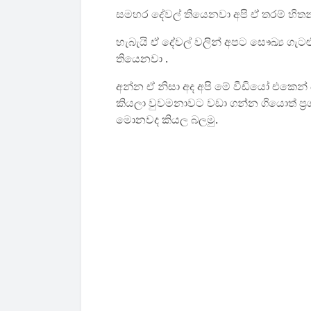
සමහර දේවල් තියෙනවා අපි ඒ තරම් හිත
හැබැයි ඒ දේවල් වලින් අපට සෞඛ්‍ය ගැටළ
තියෙනවා .
අන්න ඒ නිසා අද අපි මේ වීඩියෝ එකෙන්
කියලා වුවමනාවට වඩා ගන්න ගියොත් ප්‍ර
මොනවද කියල බලමු.