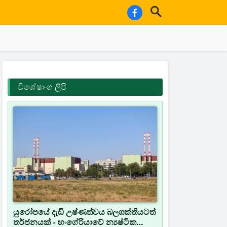
විශේෂාංග ලිපි
යුරෝපයේ දැඩි උෂ්ණත්වය බලශක්තියටත්
තර්ජනයක් - හංගේරියාවේ න්‍යෂ්ටික