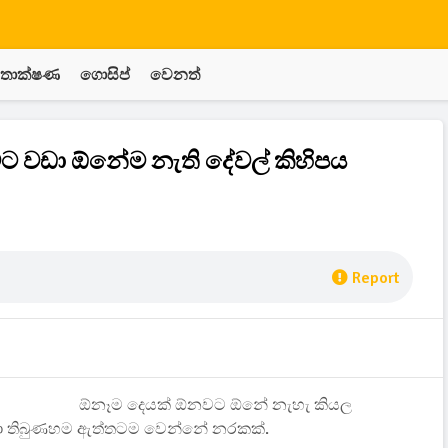
තාක්ෂණ
ගොසිප්
වෙනත්
ට වඩා ඕනේම නැති දේවල් කිහිපය
Report
ඕනෑම දෙයක් ඕනවට ඕනේ නැහැ කියල
ා තිබුණහම ඇත්තටම වෙන්නේ නරකක්.