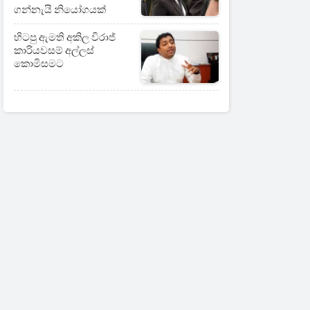
ගන්නැයි නියෝගයක්
හිටපු ඇමති අකිල විරාජ්
කාරියවසම් අල්ලස්
කොමිසමට