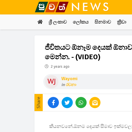
ශ්‍රී ලංකාව
ලෝකය
සිනමාව
ක්‍රීඩා
ජීවිතයට ඕනෑම දෙයක් ඕනාව
මෙන්න. - (VIDEO)
2 years ago
Wayomi
in
රචනා
Share
කියනවනේ.ඕනම දෙයක් සීමාව ඉක්මවල