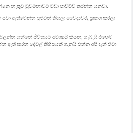
න්නෙ නැතුව වුවමනාවට වඩා පාවිච්චි කරන්න යනවා.
ු පවා ඇතිවෙන්න පුළුවන් කියලා වෛද්‍යවරු ප්‍රකාශ කරලා
 බලන්න යන්නේ ජීවිතයට අවශ්‍යයි කියන, හැබැයි එහෙම
ශ්න ඇති කරන දේවල් කිහිපයක් ගැනයි එන්න අපි දැන් ඒවා