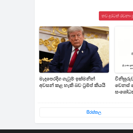
තව දුරටත් රචනා 
මැදපෙරදිග ගැටුම් ඉක්මනින්
විනිසුරු
අවසන් කළ හැකි බව ට්‍රම්ප් කියයි
වෙනස් ව
සංශෝධන
සිරස්තල