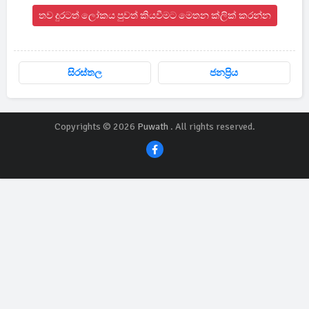
තව දුරටත් ලෝකය පුවත් කියවීමට මෙතන ක්ලික් කරන්න
සිරස්තල
ජනප්‍රිය
Copyrights © 2026
Puwath
. All rights reserved.