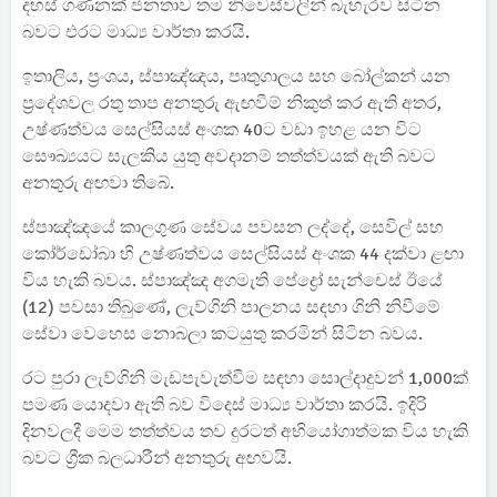
දහස් ගණනක් ජනතාව තම නිවෙස්වලින් බැහැරව සිටින
බවට එරට මාධ්‍ය වාර්තා කරයි.
ඉතාලිය, ප්‍රංශය, ස්පාඤ්ඤය, පෘතුගාලය සහ බෝල්කන් යන
ප්‍රදේශවල රතු තාප අනතුරු ඇඟවීම් නිකුත් කර ඇති අතර,
උෂ්ණත්වය සෙල්සියස් අංශක 40ට වඩා ඉහළ යන විට
සෞඛ්‍යයට සැලකිය යුතු අවදානම් තත්ත්වයක් ඇති බවට
අනතුරු අඟවා තිබේ.
ස්පාඤ්ඤයේ කාලගුණ සේවය පවසන ලද්දේ, සෙවිල් සහ
කෝර්ඩෝබා හි උෂ්ණත්වය සෙල්සියස් අංශක 44 දක්වා ළඟා
විය හැකි බවය. ස්පාඤ්ඤ අගමැති පේද්‍රෝ සැන්චෙස් ඊයේ
(12) පවසා තිබුණේ, ලැව්ගිනි පාලනය සඳහා ගිනි නිවීමේ
සේවා වෙහෙස නොබලා කටයුතු කරමින් සිටින බවය.
රට පුරා ලැව්ගිනි මැඩපැවැත්වීම සඳහා සොල්දාදුවන් 1,000ක්
පමණ යොදවා ඇති බව විදෙස් මාධ්‍ය වාර්තා කරයි. ඉදිරි
දිනවලදී මෙම තත්ත්වය තව දුරටත් අභියෝගාත්මක විය හැකි
බවට ග්‍රීක බලධාරීන් අනතුරු අඟවයි.