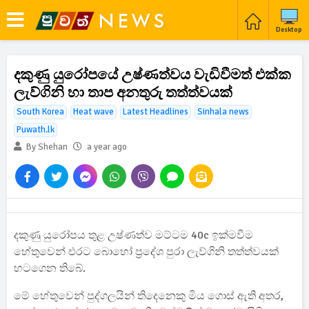
Desktop
දකුණු යුරෝපයේ උෂ්ණත්වය වැඩිවීමත් එක්ක
ලැව්ගිනි හා තාප අනතුරු තත්ත්වයක්
South Korea
Heat wave
Latest Headlines
Sinhala news
Puwath.lk
By Shehan
a year ago
දකුණු යුරෝපය තුළ උෂ්ණත්ව මට්ටම 40c ඉක්මවීම
හේතුවෙන් එරට බොහෝ ප්‍රදේශ පුරා ලැව්ගිනි තත්ත්වයක්
හටගෙන තිබේ.
මේ හේතුවෙන් පුද්ගලයින් තිදෙනෙකු මිය ගොස් ඇති අතර,