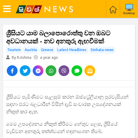
Desktop
ශ්‍රීසියට යාම බලාපොරොත්තු වන ඔබට
අවධානයක් - නව අනතුරු ඇඟවීමක්
Tourism
Austria
Greece
Latest Headlines
Sinhala news
By R.rishma
a year ago
ග්‍රීසියට පැමිණීමට සැලසුම් කරන ඕස්ට්‍රේලියානු පුරවැසියන්
සඳහා එරට බලධාරීන් විසින් දැඩි සංචාරක උපදේශනයක්
නිකුත් කර ඇත.
මෙම උපදේශනය නිකුත් කිරීමට හේතුව ලෙස, ග්‍රීසියේ
වැඩිවන අනතුරු තත්ත්වයන් හඳුනාගෙන තිබේ.