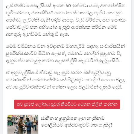
උෂ්ණත්වය සෙල්සියස් අංශක 40 ඉක්මවා යාම, අනපේක්ෂිත
භූමිකම්පන, ජනාකීර්ණ සංචාරක ස්ථානවල පැතිර යන සුළු
අපරාධ, ලැව්ගිනි වැනි හදිසි ආපදා, වැඩ වර්ජන, සහ සෞඛ්‍ය
සේවාවලට එන අභියෝග ඇතුළු ආරක්ෂක තර්ජන මෙම
අනතුරු ඇඟවීමට හේතු වී ඇත.
මෙම වර්ධනය වන අවදානම් මඟහැරීම සඳහා, සංචාරකයින්
සුපරීක්ෂාකාරීව සිටින ලෙසත්, ගමනට හොඳින් සූදානම් වී,
දැනුවත්ව කටයුතු කරන ලෙසත් ග්‍රීසි බලධාරීන් ඉල්ලා සිටී.
ඒ අනුව, ග්‍රීසියේ නිවාඩු සැලසුම් කරන ඕස්ට්‍රේලියානු
සංචාරකයින් මෙම තත්ත්වයන් පිළිබඳව හොඳින් සොයා බලා,
අවශ්‍ය පූර්වාරක්ෂාවන් ගන්නා ලෙස බලධාරීන් දැනුම් දෙයි.
තව දුරටත් ලෝකය පුවත් කියවීමට මෙතන ක්ලික් කරන්න
ජාතික හැඳුනුම්පත ළඟ නැතිනම්
පොලිසියට අත්අඩංගුවට ගත හැකිද?