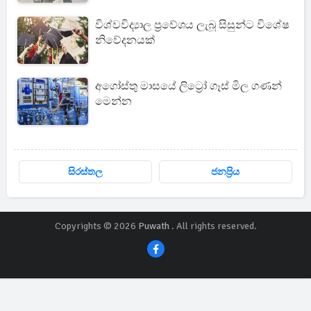
විශ්වවිද්‍යාල ප්‍රවේශය ලැබූ සිසුන්ට විශේෂ
නිවේදනයක්
අගෝස්තු මාසයේ ලිට්‍රෝ ගෑස් මිල ගණන්
මෙන්න
සිරස්තල
ජනප්‍රිය
Copyrights © 2026
Puwath
. All rights reserved.