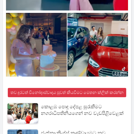
තව දුරටත් විනෝදාස්වාදය පුවත් කියවීමට මෙතන ක්ලික් කරන්න
කොළඹ පොදු දේපළ සුරැකීමට
නගරාධිපතිනියගෙන් නව වැඩපිළිවෙළක්
ජැෆ්නා කිංග්ස් කණ්ඩායමට නව