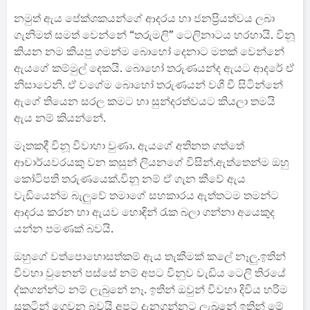
නමුත් ඇය පේක්ශකයන්ගේ ආදරය හා ජනප්‍රියත්වය ලබා
ගැනිමත් සමත් වෙන්නේ “තරුමලි” ටෙලිනාටය හරහායි. විනූ
කියන නම කියපු ගමන්ම බොහෝ දෙනාට මතක් වෙන්නේ
ඇයගේ කම්මුල් දෙකයි. බොහෝ තරුණයන්ද ඇයට ආදරේ ඒ
නිසාවෙනි. ඒ වගේම බොහෝ තරුණයන් වශී වී සිටින්නේ
ඇගේ තියෙන සරල කමට හා සුන්දරත්වයට කියලා තමයි
ඇය නම් කියන්නේ.
මෑතකදී විනූ විවාහා වුණා. ඇයගේ අතිනත ගත්තේ
ආචාර්යවරයකු වන කසුන් ලියනගේ විසින්.ඇත්තෙන්ම ඔහු
කෝටිපති තරුණයෙක්.විනූ නම් ඒ ගැන කීවේ ඇය
වැඩියෙන්ම බැලුවේ තමාගේ සහකාරය ඇත්තටම තමන්ට
ආදරය කරන හා ඇයව හොඳින් රැක බලා ගන්නා අයෙකුද
යන්න පමණක් බවයි.
ඔහුගේ වත්පොහොසත්කම් ඇය තැකීමක් කලේ නෑලු.ඉතින්
විවහා වුනෙන් පස්සේ නම් අපට විනුව වැඩිය ටෙලි තිරයේ
ද්කගන්න්ට නම් ලැබුනේ නෑ. ඉතින් ඔවුන් විවහා දිවිය හරිම
සතුටින් ගෙවන බවයි අපට දැනගන්නට ලැබුනේ ඉතින් මේ