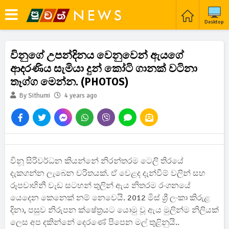
Desktop
විනුගේ උපන්දිනය වෙනුවෙන් ඇයගේ
ආදරණිය සැමියා දුන් කෝටි ගානක් වටිනා
තෑග්ග මෙන්න. (PHOTOS)
By Sithumi
4 years ago
විනූ සිරිවර්ධන කියන්නේ නිරන්තරම ටෙලි තිරයේ
දැකගන්න ලැබෙන චරිතයක්. ඒ වෙළද දැන්වීම් වලින් සහ
රූපවාහිනී වැඩ සටහන් තුලින් ඇය නිතරම රංගනයේ
යෙදෙන කෙනෙක් නම් නෙවෙයි. 2012 මිස් ශ්‍රී ලංකා කිරුළ
දිනා, පසුව නිරුපන ක්ෂේත්‍රයට යොමු වූ ඇය මුලින්ම නිලියක්
ලෙස අප දකින්නේ දෙරණේ පිපෙන මල් තුළිනුයි..