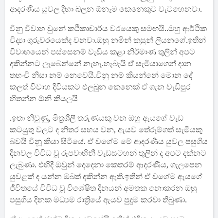
ආදරණීය යුවල දිහා බලන ඕනෑම කෙනෙකුට වැටහෙනවා.
විනු විවාහ වුනේ කථිකාචාර්ය වරයෙකු සමඟයි..ඔහු ආර්ථික
විද්‍යා ගුරුවරයෙක්ද වනවා.ඔහු නමින් කසුන් ලියනගේ.ඉතින්
විවාහයෙන් පස්සෙනම් වැඩිය කළා නිර්මාණ තුලින් අපට
දකින්නට ලැබෙන්නේ නැහැ.හැබැයි ඒ සැමියාගෙන් දාන
තහංචි නිසා නම් නෙවෙයි.විනු නම් කියන්නේ මොන දේ
කලත් විවාහ දිවියකට එලබුන කෙනෙක් ඒ ගැන වැඩිපුර
හිතන්න ඕනි කියලයි
.ඉතා නිවුණු, මිත්‍රශීලී තරුණයකු වන ඔහු ඇයගේ වැඩ
කටයුතු වලට ද නිතර සහය වන, ඇයව තේරුම්ගත් සැමියකු
බවයි විනූ කියා සිටියේ. ඒ වගේම මේ ආදරණීය යුවල පසුගිය
දිනවල විවිධ වූ රූපවාහිනී වැඩසටහන් තුලින් ද අපට දක්නට
ලැබුණා. එහිදී ඔවුන් දෙදෙනා කෙතරම් ආදරණීය, ගැලපෙන
යුවළක් ද යන්න ඔබත් දකින්න ඇති.ඉතින් ඒ වගේම ඇයගේ
ජීවිතයේ විවිධ වූ විශේෂිත දිනයන් අමතක නොකරන ඔහු
පසුගිය දිනක මධ්‍යම රාත්‍රියේ ඇයව පුදුම කරවා තිබුණා.