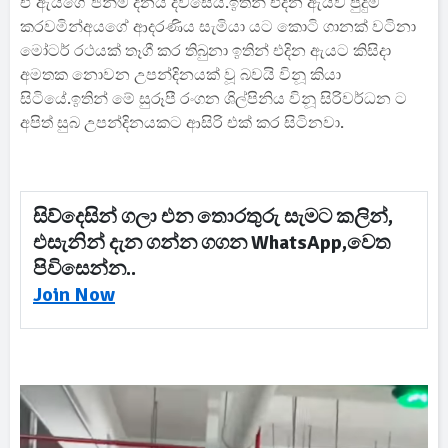
ඒ ඇයගේ ජන්ම දිනය දවසේයි.ඉතින් එදින ඇයව පුදුම
කරවමින්අයගේ ආදරණිය සැමියා යට කොටි ගානක් වටිනා
මෝටර් රථයක් තෑගී කර තිබුනා ඉතින් එදින ඇයට කිසිදා
අමතක නොවන උපන්දිනයක් වූ බවයි විනූ කියා
සිටියේ.ඉතින් මේ සුරූපී රංගන ශිල්පිනිය විනූ සිරිවර්ධන ට
අපිත් සුබ උපන්දිනයකට ආසිරි එක් කර සිටිනවා.
සිව්දෙසින් ගලා එන තොරතුරු සැමට කලින්,
එසැනින් දැන ගන්න ගගන WhatsApp,වෙත
පිවිසෙන්න..
Join Now