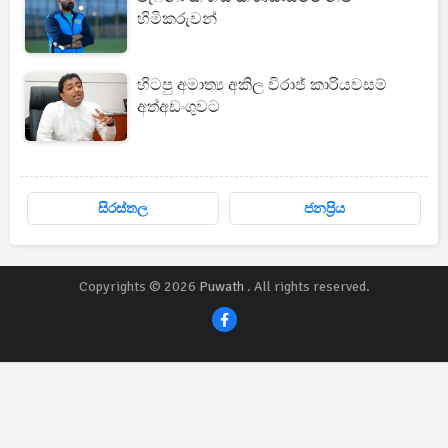
හිමිකරුවන්
හිටපු අමාත්‍ය අකිල විරාජ් කාරියවසම්
අත්අඩංගුවට
සිරස්තල
ජනප්‍රිය
Copyrights © 2026
Puwath
. All rights reserved.