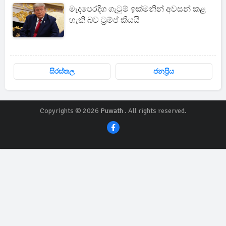
මැදපෙරදිග ගැටුම් ඉක්මනින් අවසන් කළ
හැකි බව ට්‍රම්ප් කියයි
සිරස්තල
ජනප්‍රිය
Copyrights © 2026
Puwath
. All rights reserved.