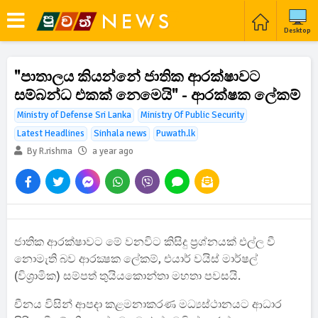
Desktop
"පාතාලය කියන්නේ ජාතික ආරක්ෂාවට
සම්බන්ධ එකක් නෙමෙයි" - ආරක්ෂක ලේකම්
Ministry of Defense Sri Lanka
Ministry Of Public Security
Latest Headlines
Sinhala news
Puwath.lk
By R.rishma
a year ago
ජාතික ආරක්ෂාවට මේ වනවිට කිසිදු ප්‍රශ්නයක් එල්ල වී
නොමැති බව ආරක්‍ෂක ලේකම්, එයාර් වයිස් මාර්ෂල්
(විශ්‍රාමික) සම්පත් තුයියකොන්තා මහතා පවසයි.
චීනය විසින් ආපදා කළමනාකරණ මධ්‍යස්ථානයට ආධාර