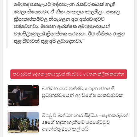
මොකද පාතාලයට දේශපාලන රැකවරණයක් නැති
වෙලා තියෙනවා. ඒ නිසා පාතාලය කැලඹිලා. පාතාල
ක්‍රියාකාරකම්වල නියැලෙන අය අත්අඩංගුවට
පත්වෙනවා. මහජන ආරක්ෂක අමාත්‍යාංශයෙන්
වැඩපිළිවෙලක් ක්‍රියාත්මක කරනවා. ඊට නීතිමය රාමුව
තුළ සීමාවන් තුළ අපි ලබාදෙනවා."
තව දුරටත් දේශපාලනය පුවත් කියවීමට මෙතන ක්ලික් කරන්න
බන්ධනාගාර තත්ත්වය ගැන ජනපති
ප්‍රධානත්වයෙන් අද විශේෂ සාකච්ඡාවක්
මීගමුව බන්ධනාගාර සිද්ධිය - සැකකරුවන්
38ගේ හඳුනාගැනීමේ පෙරෙට්ටුව
අගෝස්තු 21ට කල් යයි