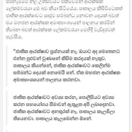
පිරිනැමීමේ නිල උත්සවයට එක්වෙමින් ආරක්ෂක
ලේකම්වරයා මේ බව කියා සිටියේය. පාතාලය කිසිවිටෙකත්
ජාතික ආරක්ෂාවට ඍජුව සම්බන්ධ නොවන දෙයක් බවත්
එය මහජන ආරක්ෂක අමාත්‍යාංශයෙන් පාලනය කරමින්
තිබෙන බවත් ආරක්ෂක ලේකම්වරයා මෙහිදී වැඩිදුරටත්
පැවසීය.
"ජාතික ආරක්ෂාව ප්‍රශ්නයක් නෑ. ඔයාට අද මෙතෙනට
එන්න පුළුවන් වුණානේ කිසිම කරදයක් නැතුව.
පාතාලය කියන්නේ, ජාතික ආරක්ෂාවට කෙලින්ම
සම්බන්ධ දෙයක් නෙමෙයි නේ. ඒක මහජන ආරක්ෂක
අමාත්‍යාංශයෙන් පාලනය කරනවා.
ජාතික ආරක්ෂාවට අවශ්‍ය කරන, පොලීසියට අවශ්‍ය
කරන සහයෝගය සීමාවන් ඇතුළත අපි ලබාදෙනවා.
ජාතික ආරක්ෂාවට අනතුරක් නෑ. පාතාලය කැලඹිලා
තියෙනවා. පාතාලය කැලඹෙන්න ඕනේ.