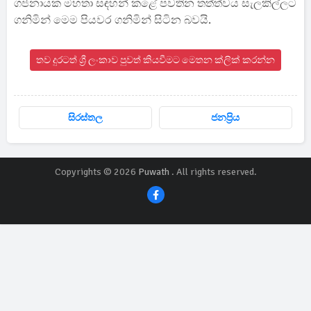
ගජනායක මහතා සඳහන් කළේ පවතින තත්ත්වය සැලකිල්ලට
ගනිමින් මෙම පියවර ගනිමින් සිටින බවයි.
තව දුරටත් ශ්‍රී ලංකාව පුවත් කියවීමට මෙතන ක්ලික් කරන්න
සිරස්තල
ජනප්‍රිය
Copyrights © 2026
Puwath
. All rights reserved.