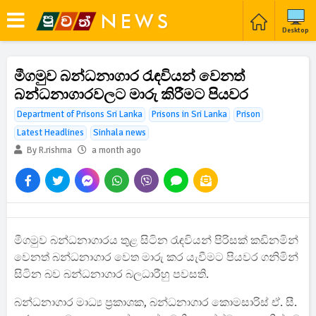
Desktop
මීගමුව බන්ධනාගාර රැඳවියන් වෙනත්
බන්ධනාගාරවලට මාරු කිරීමට පියවර
Department of Prisons Sri Lanka
Prisons in Sri Lanka
Prison
Latest Headlines
Sinhala news
By R.rishma
a month ago
මීගමුව බන්ධනාගාරය තුළ සිටින රැඳවියන් පිරිසක් කඩිනමින්
වෙනත් බන්ධනාගාර වෙත මාරු කර යැවීමට පියවර ගනිමින්
සිටින බව බන්ධනාගාර බලධාරීහු පවසති.
බන්ධනාගාර මාධ්‍ය ප්‍රකාශක, බන්ධනාගාර කොමසාරිස් ඒ. සී.