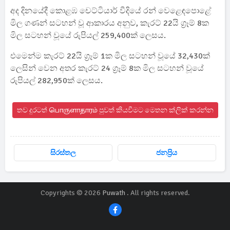
අද දිනයේදී කොළඹ චෙට්ටියාර් වීදියේ රන් වෙළෙඳපොළේ
මිල ගණන් සටහන් වූ ආකාරය අනුව, කැරට් 22යි ග්‍රෑම් 8ක
මිල සටහන් වූයේ රුපියල් 259,400ක් ලෙසය.
එමෙන්ම කැරට් 22යි ග්‍රෑම් 1ක මිල සටහන් වූයේ 32,430ක්
ලෙසින් වෙන අතර කැරට් 24 ග්‍රෑම් 8ක මිල සටහන් වූයේ
රුපියල් 282,950ක් ලෙසය.
තව දුරටත් பொருளாதாரம் පුවත් කියවීමට මෙතන ක්ලික් කරන්න
සිරස්තල
ජනප්‍රිය
Copyrights © 2026
Puwath
. All rights reserved.