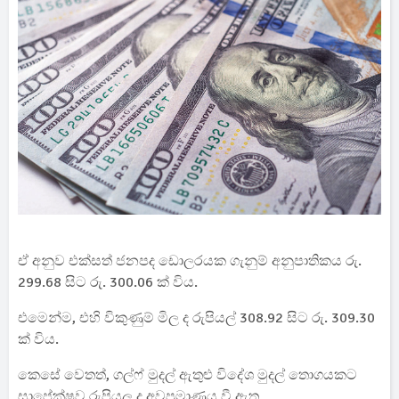
ඒ අනුව එක්සත් ජනපද ඩොලරයක ගැනුම් අනුපාතිකය රු.
299.68 සිට රු. 300.06 ක් විය.
එමෙන්ම, එහි විකුණුම් මිල ද රුපියල් 308.92 සිට රු. 309.30
ක් විය.
කෙසේ වෙතත්, ගල්ෆ් මුදල් ඇතුළු විදේශ මුදල් තොගයකට
සාපේක්ෂව රුපියල ද අවප්‍රමාණය වී ඇත.