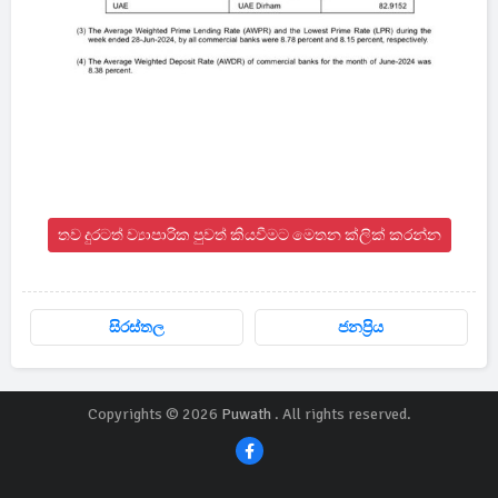
තව දුරටත් ව්‍යාපාරික පුවත් කියවීමට මෙතන ක්ලික් කරන්න
සිරස්තල
ජනප්‍රිය
Copyrights © 2026
Puwath
. All rights reserved.