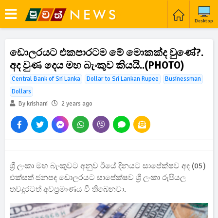
Desktop
ඩොලරයට එකපාරටම මේ මොකක්ද වුණේ?.
අද වුණ දෙය මහ බැංකුව කියයි..(PHOTO)
Central Bank of Sri Lanka
Dollar to Sri Lankan Rupee
Businessman
Dollars
By krishani
2 years ago
ශ්‍රී ලංකා මහ බැංකුවට අනුව ඊයේ දිනයට සාපේක්ෂව අද (05)
එක්සත් ජනපද ඩොලරයට සාපේක්ෂව ශ්‍රී ලංකා රුපියල
තවදුරටත් අවප්‍රමාණය වී තිබෙනවා.