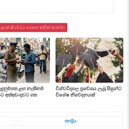
පුවත් කියවීමට මෙතන ක්ලික් කරන්න
ැඳුනුම්පත ළඟ නැතිනම්
විශ්වවිද්‍යාල ප්‍රවේශය ලැබූ සිසුන්ට
ට අත්අඩංගුවට ගත
විශේෂ නිවේදනයක්
ජනප්‍රිය