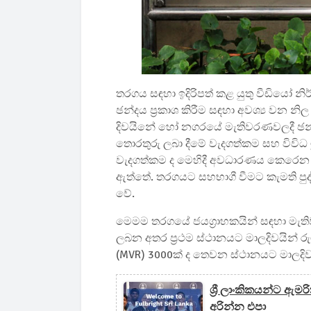
තරගය සඳහා ඉදිරිපත් කළ යුතු වීඩියෝ නි
ඡන්දය ප්‍රකාශ කිරීම සඳහා අවශ්‍ය වන න
දිවයිනේ හෝ නගරයේ මැතිවරණවලදී ඡන්දය
තොරතුරු ලබා දීමේ වැදගත්කම සහ විවිධ 
වැදගත්කම ද මෙහිදී අවධාරණය කෙරෙන
ඇත්තේ. තරගයට සහභාගී වීමට කැමති පුද්
වේ.
මෙමම තරගයේ ජයග්‍රාහකයින් සඳහා මැතිව
ලබන අතර ප්‍රථම ස්ථානයට මාලදිවයින් රු
(MVR) 3000ක් ද තෙවන ස්ථානයට මාලදිවයි
ශ්‍රී ලාංකිකයන්ට ඇ
අරින්න එපා