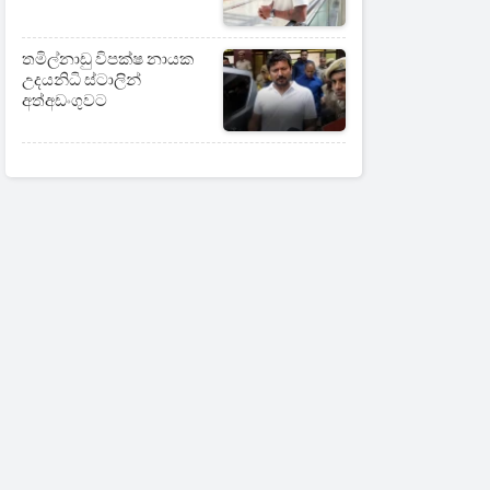
තමිල්නාඩු විපක්ෂ නායක
උදයනිධි ස්ටාලින්
අත්අඩංගුවට