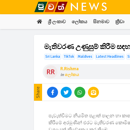
ශ්‍රී ලංකාව
ලෝකය
සිනමාව
ක්‍රීඩා
මැතිවරණ උණුසුම් කිරීම සඳ
Sri Lanka
TikTok
Maldives
Latest Headlines
S
R.rishma
in
ලෝකය
Share
පැවැත්වීමට නියමිත පළාත් පාලන හා කා
කිරීමේ අරමුණින් එරට මැතිවරණ කොමිෂ
වශයෙන් නිවේදනය කර තිබේ.