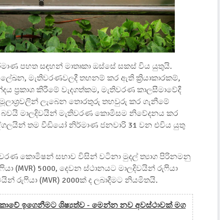
ර්මාණ පහත සඳහන් මාතෘකා ඔස්සේ සකස් විය යුතුයි.
ිල ලේඛන, මැතිවරණවලදී තහනම් කර ඇති ක්‍රියාකාරකම්,
 ප්‍රකාශ කිරීමේ වැදගත්කම, මැතිවරණ කාලසීමාවේදී
මූලාශ්‍රවලින් ලැබෙන තොරතුරු තහවුරු කර ගැනීමේ
 බවයි මාලදිවයින් මැතිවරණ කොමිසම නිවේදනය කර
ගලයින් තම වීඩියෝ නිර්මාණ ජනවාරි 31 වන එවිය යුතු
රණ කොමිෂන් සභාව විසින් වටිනා මුදල් ත්‍යාග පිරිනමනු
ෆියා (MVR) 5000, දෙවන ස්ථානයට මාලදිවයින් රුෆියා
න් රුෆියා (MVR) 2000ක් ද ලබාදීමට නියමිතයි.
මරිකාවේ ඉගෙනීමට ශිෂ්‍යත්ව - මෙන්න නව අවස්ථාවක් මග