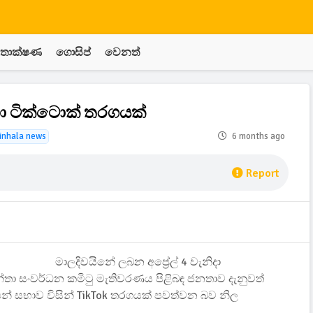
තාක්ෂණ
ගොසිප්
වෙනත්
හා ටික්ටොක් තරගයක්
inhala news
6 months ago
Report
මාලදිවයිනේ ලබන අප්‍රේල් 4 වැනිදා
න්තා සංවර්ධන කමිටු මැතිවරණය පිළිබඳ ජනතාව දැනුවත්
න් සභාව විසින් TikTok තරගයක් පවත්වන බව නිල