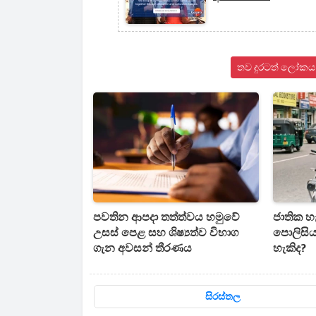
තව දුරටත් ලෝකය 
පවතින ආපදා තත්ත්වය හමුවේ
ජාතික හ
උසස් පෙළ සහ ශිෂ්‍යත්ව විභාග
පොලිසිය
ගැන අවසන් තීරණය
හැකිද?
සිරස්තල