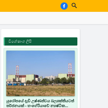
විශේෂාංග ලිපි
යුරෝපයේ දැඩි උෂ්ණත්වය බලශක්තියටත්
තර්ජනයක් - හංගේරියාවේ න්‍යෂ්ටික