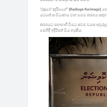
‘රෂුගේ කුරිමගේ’ (Rashuge Kurimage) හ
යටතේ සංවිධානය වන මෙම තරගය සඳහා අය
තරගයට සහභාගී වීමට අවම වයස අවුරුදු 1
මෙහිදී ඉදිරිපත් විය හැකිය.