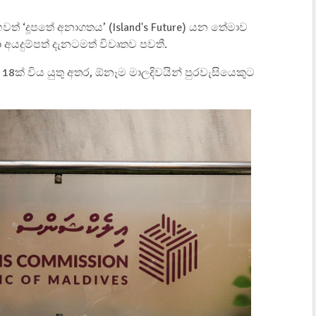
ෙවත් ‘දූපතේ අනාගතය’ (Island's Future) යන තේමාව
දුම්පත් දැනටමත් විවෘතව පවතී.
8ක් විය යුතු අතර, ඕනෑම මාලදිවයින් පුරවැසියෙකුට