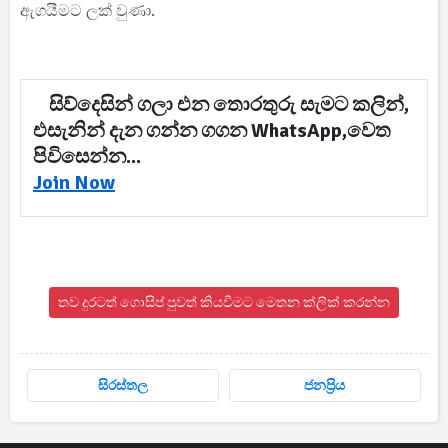
ඇගයීමට ලක් වුණා.
සිව්දෙසින් ගලා එන තොරතුරු සැමට කලින්,
එසැනින් දැන ගන්න ගගන WhatsApp,වෙත
පිවිසෙන්න...
Join Now
තව දුරටත් ගොසිප් පුවත් කියවීමට මෙතන ක්ලික් කරන්න
සිරස්තල
ජනප්‍රිය