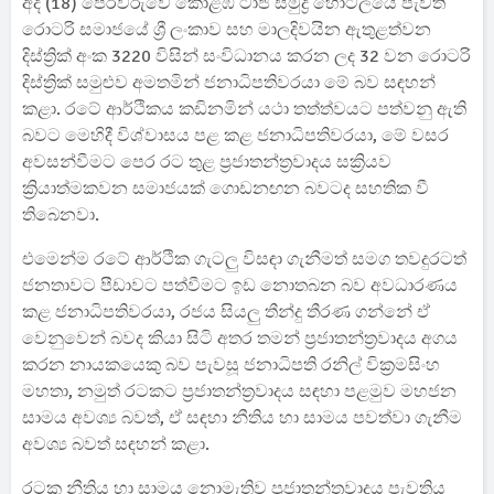
අද (18) පෙරවරුවේ කොළඹ ටාජ් සමුද්‍ර හෝටලයේ පැවති
රොටරි සමාජයේ ශ්‍රී ලංකාව සහ මාලදිවයින ඇතුළත්වන
දිස්ත්‍රික් අංක 3220 විසින් සංවිධානය කරන ලද 32 වන රොටරි
දිස්ත්‍රික් සමුළුව අමතමින් ජනාධිපතිවරයා මේ බව සඳහන්
කළා. රටේ ආර්ථිකය කඩිනමින් යථා තත්ත්වයට පත්වනු ඇති
බවට මෙහිදී විශ්වාසය පළ කළ ජනාධිපතිවරයා, මේ වසර
අවසන්වීමට පෙර රට තුළ ප්‍රජාතන්ත්‍රවාදය සක්‍රියව
ක්‍රියාත්මකවන සමාජයක් ගොඩනඟන බවටද සහතික වී
තිබෙනවා.
එමෙන්ම රටේ ආර්ථික ගැටලු විසඳා ගැනීමත් සමග තවදුරටත්
ජනතාවට පීඩාවට පත්වීමට ඉඩ නොතබන බව අවධාරණය
කළ ජනාධිපතිවරයා, රජය සියලු තීන්දු තීරණ ගන්නේ ඒ
වෙනුවෙන් බවද කියා සිටි අතර තමන් ප්‍රජාතන්ත්‍රවාදය අගය
කරන නායකයෙකු බව පැවසූ ජනාධිපති රනිල් වික්‍රමසිංහ
මහතා, නමුත් රටකට ප්‍රජාතන්ත්‍රවාදය සඳහා පළමුව මහජන
සාමය අවශ්‍ය බවත්, ඒ සඳහා නීතිය හා සාමය පවත්වා ගැනීම
අවශ්‍ය බවත් සඳහන් කළා.
රටක නීතිය හා සාමය නොමැතිව ප්‍රජාතන්ත්‍රවාදය පැවතිය