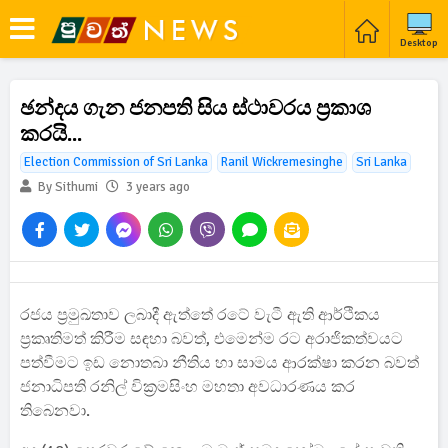
Desktop
ඡන්දය ගැන ජනපති සිය ස්ථාවරය ප්‍රකාශ
කරයි...
Election Commission of Sri Lanka
Ranil Wickremesinghe
Sri Lanka
By Sithumi
3 years ago
රජය ප්‍රමුඛතාව ලබාදී ඇත්තේ රටේ වැටී ඇති ආර්ථිකය
ප්‍රකෘතිමත් කිරීම සඳහා බවත්, එමෙන්ම රට අරාජිකත්වයට
පත්වීමට ඉඩ නොතබා නීතිය හා සාමය ආරක්ෂා කරන බවත්
ජනාධිපති රනිල් වික්‍රමසිංහ මහතා අවධාරණය කර
තිබෙනවා.