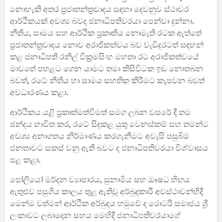
නොහැකි අතර ප්‍රජාතන්ත්‍රවාදය සඳහා දෙවනුව ස්ථාවර
ආර්ථිකයක් අවශ්‍ය බවද ජනාධිපතිවරයා පෙන්වා දුන්නා.
නීතිය, සාමය සහ ආර්ථික ප්‍රකෘතිය නොමැති රටක ඇත්තේ
ප්‍රජාතන්ත්‍රවාදය නොව අරාජිකත්වය බව වැඩිදුරටත් සඳහන්
කළ ජනාධිපති රනිල් වික්‍රමසිංහ මහතා රට අරාජිකත්වයේ
මාවතේ පහළට ගෙන යාමට තමා කිසිවිටක ඉඩ නොතබන
බවත්, රටේ නීතිය හා සාමය සහතික කිරීමට කැපවන බවත්
අවධාරණය කළා.
ආර්ථිකය යළි ප්‍රකෘත්මත්වීමත් සමග ලබන වසරේ දී තම
ඡන්දය භාවිත කර, රටේ සිදුකළ යුතු වෙනස්කම් සහ තමන්ට
අවශ්‍ය අනාගතය නිර්මාණය කරගැනීමට අවැසි පසුබිම
ජනතාවට සකස් වනු ඇති බවට ද ජනාධිපතිවරයා විශ්වාසය
පළ කළා.
පෝලියෝ මර්දන ව්‍යාපාරය, සුනාමිය සහ ඖෂධ හිඟය
ඇතුළුව පසුගිය කාලය තුළ ඇතිවූ අර්බුදකාරී අවස්ථාවන්හිදී
මෙන්ම වත්මන් ආර්ථික අර්බුදය හමුවේ ද රොටරි සමාජය ශ්‍රී
ලංකාවට ලබාදෙන සහය මෙහිදී ජනාධිපතිවරයාගේ