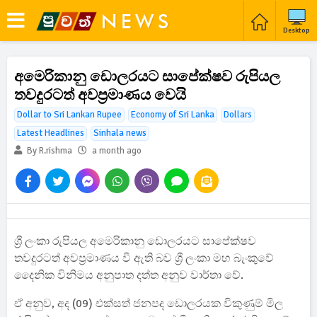
Desktop
අමෙරිකානු ඩොලරයට සාපේක්ෂව රුපියල
තවදුරටත් අවප්‍රමාණය වෙයි
Dollar to Sri Lankan Rupee
Economy of Sri Lanka
Dollars
Latest Headlines
Sinhala news
By R.rishma
a month ago
ශ්‍රී ලංකා රුපියල අමෙරිකානු ඩොලරයට සාපේක්ෂව
තවදුරටත් අවප්‍රමාණය වී ඇති බව ශ්‍රී ලංකා මහ බැංකුවේ
දෛනික විනිමය අනුපාත දත්ත අනුව වාර්තා වේ.
ඒ අනුව, අද (09) එක්සත් ජනපද ඩොලරයක විකුණුම් මිල