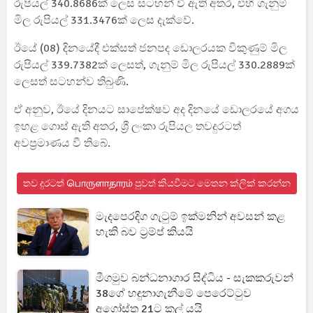
රුපියල් 340.8686ක් ලෙස සටහන් වී ඇති අතර, එහි ගැනුම්
මිල රුපියල් 331.3476ක් ලෙස දැක්වේ.
ඊයේ (08) දිනයේදී එක්සත් ජනපද ඩොලරයක විකුණුම් මිල
රුපියල් 339.7382ක් ලෙසත්, ගැනුම් මිල රුපියල් 330.2889ක්
ලෙසත් සටහන්ව තිබුණි.
ඒ අනුව, ඊයේ දිනයට සාපේක්ෂව අද දිනයේ ඩොලරයේ අගය
ඉහළ ගොස් ඇති අතර, ශ්‍රී ලංකා රුපියල තවදුරටත්
අවප්‍රමාණය වී තිබේ.
තව දුරටත් பொருளாதாரம் පුවත් කියවීමට මෙතන ක්ලික් කරන්න
මැදපෙරදිග ගැටුම් ඉක්මනින් අවසන් කළ
හැකි බව ට්‍රම්ප් කියයි
මීගමුව බන්ධනාගාර සිද්ධිය - සැකකරුවන්
38ගේ හඳුනාගැනීමේ පෙරෙට්ටුව
අගෝස්තු 21ට කල් යයි