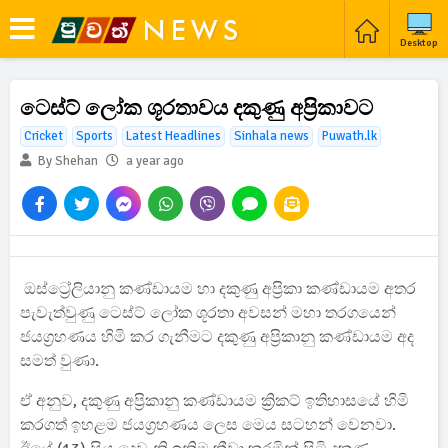
Desktop
ටෙස්ට් ලෝක ශූරතාව​ය දකුණු අප්‍රිකාව​ට
Cricket
Sports
Latest Headlines
Sinhala news
Puwath.lk
By Shehan
a year ago
ඔස්ට්‍රේලියානු කණ්ඩායම හා දකුණු අප්‍රිකා කණ්ඩායම අතර
පැවැත්වුණු ටෙස්ට් ලෝක ශූරතා අවසන් මහා තරගයෙන්
ජයග්‍රහණය හිමි කර ගැනීමට දකුණු අප්‍රිකානු කණ්ඩායම අද
සමත් වුණා.
ඒ අනුව, දකුණු අප්‍රිකානු කණ්ඩාය​ම ක්‍රිකට් ඉතිහාසයේ හිමි
කරගත් ඉහළම ජයග්‍රහණය ලෙස මෙය සටහන් වෙනවා.