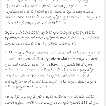
ඊයේ (13) සිය දෙවැනි ඉනිම ක්‍රීඩා කරමින් සිටි දකුණු
අප්‍රිකාවට තරගයේ ජයග්‍රහණය සඳහා ලකුණු 282 ක
ඉලක්කයක් හිමි වී තිබුණු අතර, තෙවන දිනය සඳහා ඊයේ
තරගය නතර කරන විට දකුණු අප්‍රිකානු කණ්ඩායම කඩුලු 2ක්
පමණක් දැවී ලකුණු 213 ක් ලබා සිටියා.
අද සිව්වන දිනයේදී කඩුලු 5 ක් දැවී ජයග්‍රාහී ලකුණු 282 ක
ඉලක්කය සපුරාගත් දකුණු අප්‍රිකානු කණ්ඩායම 2025 ටෙස්ට්
ලෝක ශූරතාවය හිමි කර ගැනීමට සමත් වුණා.
එහිදී දකුණු අප්‍රිකානු කණ්ඩායමේ දෙවෙනි ඉනිම වෙනුවෙන්
විශිෂ්ට ශතකයක් වාර්තා කළ Aiden Markram ලකුණු 136 ක්
ලබා ගත් අතර, නායක Temba Bavuma ලකුණු 66 ක් ලබා
ගත්තා. මෙම තරගයේ කාසියේ වාසිය දිනාගත් දකුණු අප්‍රිකා
කණ්ඩායමේ ආරාධනයෙන් පළමුව පන්දුවට පහරදුන්
ඔස්ට්‍රේලියා කණ්ඩායම සිය පළමු ඉනිම සඳහා සියලු දෙනා
දැවී ලකුණු 212 ක් ලබා ගත්තා‍.
අනතුරුව සිය පළමු ඉනිම ක්‍රීඩා කිරීම සඳහා පිටියට පිවිසි
දකුණු අප්‍රිකා කණ්ඩායම සියලු දෙනා දැවී ලකුණු 138 ක් ලබා