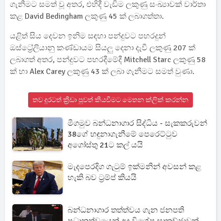
ගැනීමට සමත් වූ අතර, එහිදී වැඩිම ලකුණු සංඛ්‍යාවක් වාර්තා
කළ David Bedingham ලකුණු 45 ක් ලබාගත්තා.
යළිත් සිය දෙවන ඉනිම සඳහා පන්දුවට පහරදුන්
ඔස්ට්‍රේලියානු කණ්ඩායම සියලු දෙනා දැවී ලකුණු 207 ක්
ලබාගත් අතර, පන්දුවට පහරදීමේදී Mitchell Starc ලකුණු 58
ක් හා Alex Carey ලකුණු 43 ක් ලබා ගැනීමට සමත් වුණා.
තව දුරටත් ක්‍රීඩා පුවත් කියවීමට මෙතන ක්ලික් කරන්න
මීගමුව බන්ධනාගාර සිද්ධිය - සැකකරුවන්
38ගේ හඳුනාගැනීමේ පෙරෙට්ටුව
අගෝස්තු 21ට කල් යයි
මැදපෙරදිග ගැටුම් ඉක්මනින් අවසන් කළ
හැකි බව ට්‍රම්ප් කියයි
බන්ධනාගාර තත්ත්වය ගැන ජනපති