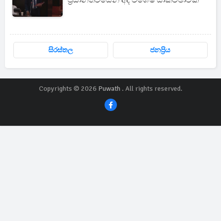
ප්‍රධානත්වයෙන් අද විශේෂ සාකච්ඡාවක්
සිරස්තල
ජනප්‍රිය
Copyrights © 2026
Puwath
. All rights reserved.