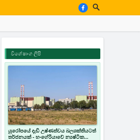
විශේෂාංග ලිපි
යුරෝපයේ දැඩි උෂ්ණත්වය බලශක්තියටත්
තර්ජනයක් - හංගේරියාවේ න්‍යෂ්ටික