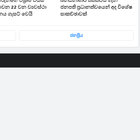
වරුන්ගේ විශ්‍රාම වයස
බන්ධනාගාර තත්ත්වය ගැන
ෙන 22 වන ව්‍යවස්ථා
ජනපති ප්‍රධානත්වයෙන් අද විශේෂ
ය ගැසට් වෙයි
සාකච්ඡාවක්
ජනප්‍රිය