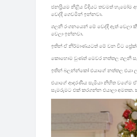
ජනප්‍රියම නිළිය විදියට තවමත් හැමෝම 
වෙද්දි ගෙවමින් ඉන්නවා.
ශලනි රංගනයෙන් මේ වෙද්දි ඈත් වෙලා
වෙලා ඉන්නවා.
ඉතින් ඒ නිර්මාණයටත් මේ වන විට ප්‍
කොහොම වුණත් මෙවර නත්තල ශලනි සැ
ඉතින් බලන්න්කෝ එයාගේ නත්තල එයා ලස
එයාගේ ආදරණීය සැමියා නිහිත වගේම ඒ 
සැමරුමට එක් කරගන්න එයාලා අමතක.