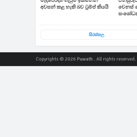
මැදපෙරදිග ගැටුම් ඉක්මනින්
විනිසුරු
අවසන් කළ හැකි බව ට්‍රම්ප් කියයි
වෙනස් ව
සංශෝධන
සිරස්තල
Copyrights © 2026
Puwath
. All rights reserved.