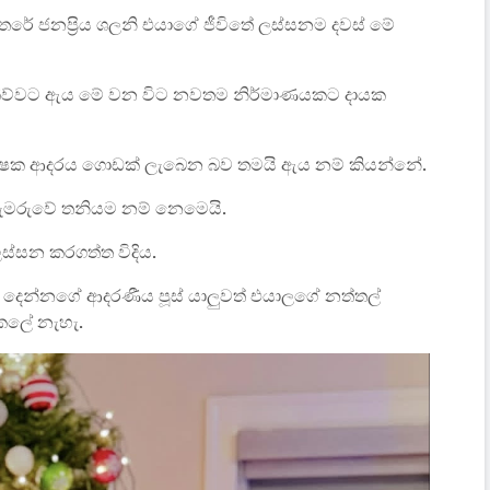
අතරේ ජනප්‍රිය ශලනි එයාගේ ජීවිතේ ලස්සනම දවස් මේ
 කිව්වට ඇය මේ වන විට නවතම නිර්මාණයකට දායක
රේක්ෂක ආදරය ගොඩක් ලැබෙන බව තමයි ඇය නම් කියන්නේ.
මරුවේ තනියම නම් නෙමෙයි.
්සන කරගත්ත විදිය.
දෙන්නගේ ආදරණීය පූස් යාලුවත් එයාලගේ නත්තල්
 කලේ නැහැ.