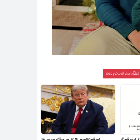
තව දුරටත් ගොසිප