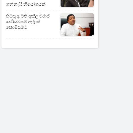
ගන්නැයි නියෝගයක්
හිටපු ඇමති අකිල විරාජ්
කාරියවසම් අල්ලස්
කොමිසමට