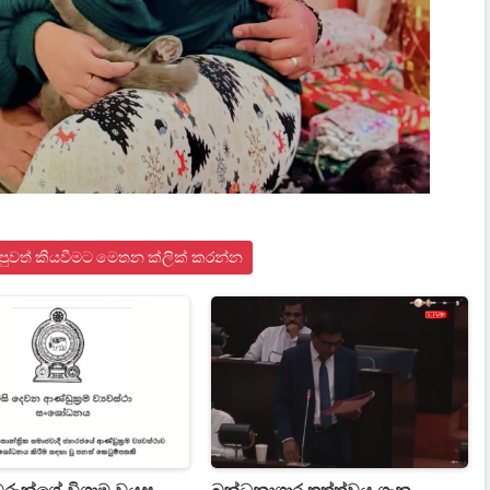
් පුවත් කියවීමට මෙතන ක්ලික් කරන්න