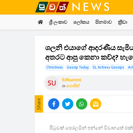
ශ්‍රී ලංකාව
ලෝකය
සිනමාව
ක්‍රීඩා
ශලනි එයාගේ ආදරණීය සැමියා
අතරට ආපු කෙනා කව්ද? හැ
Christmas
Gossip Today
SL Actress Gossips
Ac
Sithumini
in
ගොසිප්
Share
පිටුවක් පෙරලමින් ඉන්නේ විවාහයත් එක්