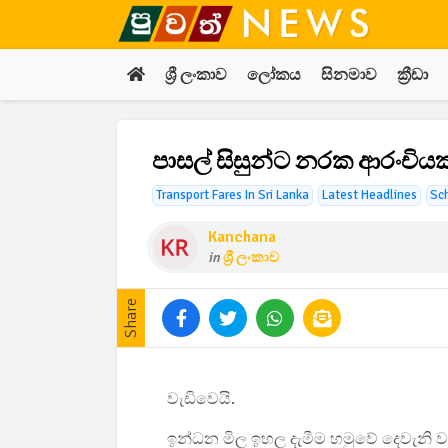
ශ්‍රී ලංකාව
ලෝකය
සිනමාව
ක්‍රීඩා
පාසල් සිසුන්ට නරක ආරංචියක්
Transport Fares In Sri Lanka
Latest Headlines
Sch
Kanchana
in
ශ්‍රී ලංකාව
Share
වැඩිවෙයි.
ඉන්ධන මිල ඉහල දැමීම හමුවේ දෙවැනි වරට