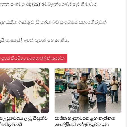
්‍රවාහන සංගමය අද (22) අම්බලන්ගොඩදී පැවති මාධය
 දහයකින් ගාස්තු වැඩි කරන බව සංගමයේ සභාපති රුවන්
මැයි මාසයේදී බවත් රුවන් මහතා කීය.
ංකාව පුවත් කියවීමට මෙතන ක්ලික් කරන්න
‍යාල ප්‍රවේශය ලැබූ සිසුන්ට
ජාතික හැඳුනුම්පත ළඟ නැතිනම්
නිවේදනයක්
පොලිසියට අත්අඩංගුවට ගත