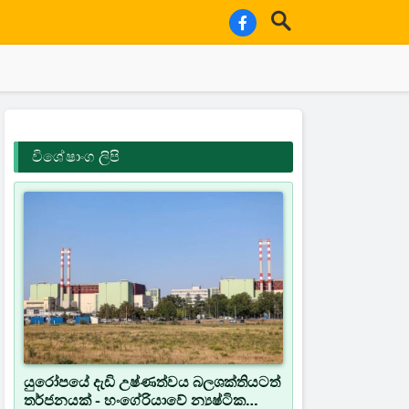
විශේෂාංග ලිපි
යුරෝපයේ දැඩි උෂ්ණත්වය බලශක්තියටත්
තර්ජනයක් - හංගේරියාවේ න්‍යෂ්ටික