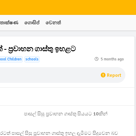
තාක්ෂණ
ගොසිප්
වෙනත්
 - ප්‍රවාහන ගාස්තු ඉහළට
ool Children
schools
5 months ago
Report
පාසල් සිසු ප්‍රවාහන ගාස්තු සියයට 10කින්
ත් පාසල් සිසු ප්‍රවාහන ගාස්තු ඉහල දැමීමට සිදුවෙන බව