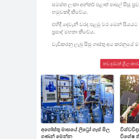
සමස්ත ලංකා අන්තර් පළාත් පාසල් සිසු ප
හමුවකදී කීවේය.
එහිදී දෙවැනි වරද පළමු වර මෙන් සියයට
ප්‍රසාද් මහතා කීවේය.
වැඩිකරනු ලැබු සිසු ගාස්තු අය කරනුයේ 
තව දුරටත් ශ්‍රී ල
අගෝස්තු මාසයේ ලිට්‍රෝ ගෑස් මිල
විශ්වවිද්
ගණන් මෙන්න
විශේෂ 