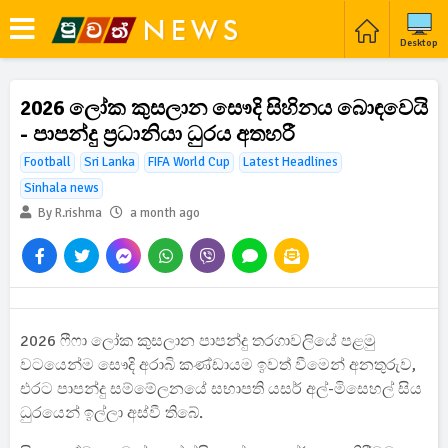
Desktop
2026 ලෝක කුසලාන සෞදි සිහිනය බොඳවෙයි
- පාපන්දු ප්‍රධානියා ධුරය අතහරී
Football
Sri Lanka
FIFA World Cup
Latest Headlines
Sinhala news
By R.rishma
a month ago
2026 ෆීෆා ලෝක කුසලාන පාපන්දු තරගාවලියේ පළමු
වටයෙන්ම සෞදි අරාබි කණ්ඩායම ඉවත් වීමෙන් අනතුරුව,
එරට පාපන්දු සම්මේලනයේ සභාපති යසර් අල්-මිසෙහල් සිය
ධුරයෙන් ඉල්ලා අස්වී තිබේ.