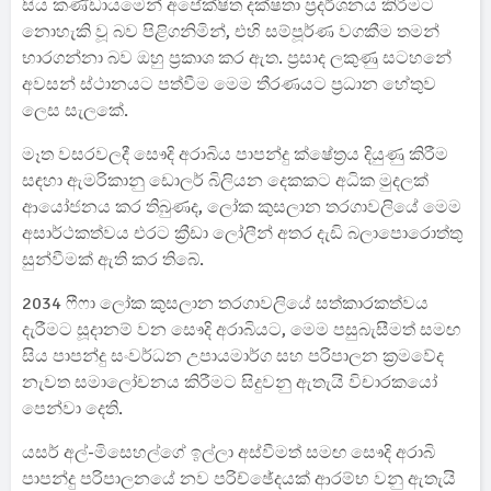
සිය කණ්ඩායමෙන් අපේක්ෂිත දක්ෂතා ප්‍රදර්ශනය කිරීමට
නොහැකි වූ බව පිළිගනිමින්, එහි සම්පූර්ණ වගකීම තමන්
භාරගන්නා බව ඔහු ප්‍රකාශ කර ඇත. ප්‍රසාද ලකුණු සටහනේ
අවසන් ස්ථානයට පත්වීම මෙම තීරණයට ප්‍රධාන හේතුව
ලෙස සැලකේ.
මෑත වසරවලදී සෞදි අරාබිය පාපන්දු ක්ෂේත්‍රය දියුණු කිරීම
සඳහා ඇමරිකානු ඩොලර් බිලියන දෙකකට අධික මුදලක්
ආයෝජනය කර තිබුණද, ලෝක කුසලාන තරගාවලියේ මෙම
අසාර්ථකත්වය එරට ක්‍රීඩා ලෝලීන් අතර දැඩි බලාපොරොත්තු
සුන්වීමක් ඇති කර තිබේ.
2034 ෆීෆා ලෝක කුසලාන තරගාවලියේ සත්කාරකත්වය
දැරීමට සූදානම් වන සෞදි අරාබියට, මෙම පසුබැසීමත් සමඟ
සිය පාපන්දු සංවර්ධන උපායමාර්ග සහ පරිපාලන ක්‍රමවේද
නැවත සමාලෝචනය කිරීමට සිදුවනු ඇතැයි විචාරකයෝ
පෙන්වා දෙති.
යසර් අල්-මිසෙහල්ගේ ඉල්ලා අස්වීමත් සමඟ සෞදි අරාබි
පාපන්දු පරිපාලනයේ නව පරිච්ඡේදයක් ආරම්භ වනු ඇතැයි