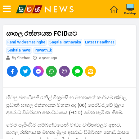
Desktop
සාගල රත්නායක FCIDයට
Ranil Wickremesinghe
Sagala Ratnayaka
Latest Headlines
Sinhala news
Puwath.lk
By Shehan
a year ago
හිටපු ජනාධිපති රනිල් වික්‍රමසිංහ මහතාගේ කාර්යමණ්ඩල
ප්‍රධානී සාගල රත්නායක මහතා අද (06) පෙරවරුවේ මූල්‍ය
අපරාධ විමර්ශන කොට්ඨාසය (FCID) වෙත පැමිණ තිබේ.
මෙම පැමිණීම සම්බන්ධයෙන් මාධ්‍ය වාර්තාවලට අනුව,
සාගල රත්නායක මහතා මූල්‍ය අපරාධ විමර්ශන කොට්ඨාසය