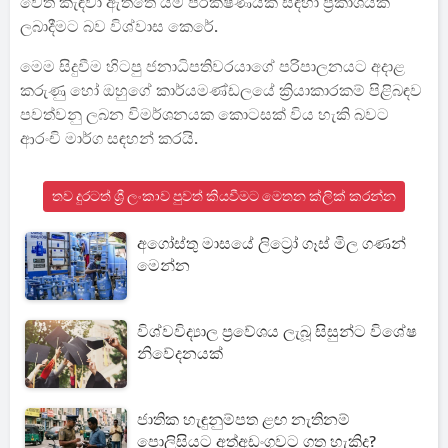
වෙත කැඳවා ඇත්තේ යම් පරීක්ෂණයක් සඳහා ප්‍රකාශයක්
ලබාදීමට බව විශ්වාස කෙරේ.
මෙම සිදුවීම හිටපු ජනාධිපතිවරයාගේ පරිපාලනයට අදාළ
කරුණු හෝ ඔහුගේ කාර්යමණ්ඩලයේ ක්‍රියාකාරකම් පිළිබඳව
පවත්වනු ලබන විමර්ශනයක කොටසක් විය හැකි බවට
ආරංචි මාර්ග සඳහන් කරයි.
තව දුරටත් ශ්‍රී ලංකාව පුවත් කියවීමට මෙතන ක්ලික් කරන්න
අගෝස්තු මාසයේ ලිට්‍රෝ ගෑස් මිල ගණන්
මෙන්න
විශ්වවිද්‍යාල ප්‍රවේශය ලැබූ සිසුන්ට විශේෂ
නිවේදනයක්
ජාතික හැඳුනුම්පත ළඟ නැතිනම්
පොලිසියට අත්අඩංගුවට ගත හැකිද?