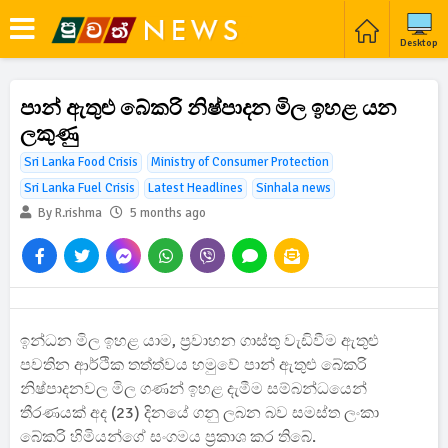
Desktop
පාන් ඇතුළු බේකරි නිෂ්පාදන මිල ඉහළ යන
ලකුණු
Sri Lanka Food Crisis
Ministry of Consumer Protection
Sri Lanka Fuel Crisis
Latest Headlines
Sinhala news
By R.rishma
5 months ago
ඉන්ධන මිල ඉහළ යාම, ප්‍රවාහන ගාස්තු වැඩිවීම ඇතුළු
පවතින ආර්ථික තත්ත්වය හමුවේ පාන් ඇතුළු බේකරි
නිෂ්පාදනවල මිල ගණන් ඉහළ දැමීම සම්බන්ධයෙන්
තීරණයක් අද (23) දිනයේ ගනු ලබන බව සමස්ත ලංකා
බේකරි හිමියන්ගේ සංගමය ප්‍රකාශ කර තිබේ.