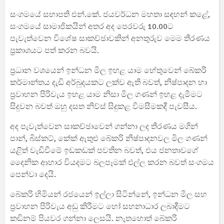
සංගමයේ සභාපති එන්.කේ. ජයවර්ධන මහතා සඳහන් කළේ,
සංගමයේ සාමාජිකයින් අතර අද පෙරවරු 10.00ට
පැවැත්වෙන විශේෂ සාකච්ඡාවකින් අනතුරුව මෙම තීරණය
ප්‍රකාශයට පත් කරන බවයි.
ප්‍රධාන වශයෙන් ඉන්ධන මිල ඉහළ යාම හේතුවෙන් බේකරි
කර්මාන්තය දැඩි අර්බුදයකට ලක්ව ඇති බවත්, නිෂ්පාදන හා
ප්‍රවාහන පිරිවැය ඉහළ යාම නිසා මිල ගණන් ඉහළ දැමීමට
සිදුවන බවත් ඔහු දසත නිව්ස් සිදුකළ විමසීමකදී පැවසීය.
අද පැවැත්වෙන සාකච්ඡාවෙන් ගන්නා ලද තීරණය මගින්
පාන්, බිස්කට්, කේක් ඇතුළු බේකරි නිෂ්පාදනවල මිල ගණන්
යළිත් වැඩිවීමේ ඉඩකඩක් පවතින බවත්, එය ජනතාවගේ
දෛනික ආහාර වියදමට බලපෑමක් එල්ල කරන බවත් සංගමය
පෙන්වා දෙයි.
බේකරි හිමියන් රජයෙන් ඉල්ලා සිටින්නේ, ඉන්ධන මිල සහ
ප්‍රවාහන පිරිවැය අඩු කිරීමට හෝ සහනාධාර ලබාදීමට
කඩිනම් පියවර ගන්නා ලෙසයි. නැතහොත් බේකරි