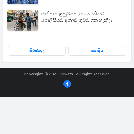
ජාතික හැඳුනුම්පත ළඟ නැතිනම්
පොලිසියට අත්අඩංගුවට ගත හැකිද?
සිරස්තල
ජනප්‍රිය
Copyrights © 2026
Puwath
. All rights reserved.