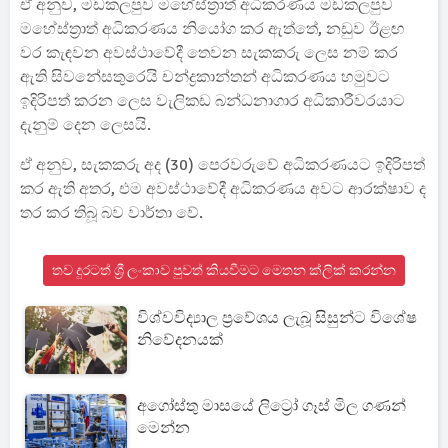
ඒ අනුව, මඩකලපුව මහේස්ත්‍රාත් අධිකරණය මඩකලපුව
මහේස්ත්‍රාත් අධිකරණය නියෝග කර ඇත්තේ, නඩුව ඊළඟ
වර කැඳවන අවස්ථාවේදී තෙවන සැකකරු ලෙස නම් කර
ඇති සිවනේසතුරෙයි චන්ද්‍රකාන්තන් අධිකරණය හමුවට
ඉදිරිපත් කරන ලෙස වැලිකඩ බන්ධනාගාර අධිකාරීවරයාට
දැනුම් දෙන ලෙසයි.
ඒ අනුව, සැකකරු අද (30) පෙරවරුවේ අධිකරණයට ඉදිරිපත්
කර ඇති අතර, එම අවස්ථාවේදී අධිකරණය අවට ආරක්ෂාව ද
තර කර තිබූ බව වාර්තා වේ.
තව දුරටත් ශ්‍රී ලංකාව පුවත් කියවීමට මෙතන ක්ලික් කරන්න
විශ්වවිද්‍යාල ප්‍රවේශය ලැබූ සිසුන්ට විශේෂ
නිවේදනයක්
අගෝස්තු මාසයේ ලිට්‍රෝ ගෑස් මිල ගණන්
මෙන්න