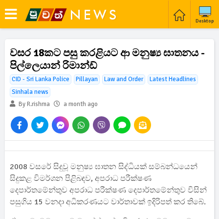
Desktop
වසර 18කට පසු කරළියට ආ මනුෂ්‍ය ඝාතනය -
පිල්ලෙයාන් රිමාන්ඩ්
CID - Sri Lanka Police
Pillayan
Law and Order
Latest Headlines
Sinhala news
By R.rishma
a month ago
2008 වසරේ සිදුවූ මනුෂ්‍ය ඝාතන සිද්ධියක් සම්බන්ධයෙන්
සිදුකළ විමර්ශන පිළිබඳව, අපරාධ පරීක්ෂණ
දෙපාර්තමේන්තුව අපරාධ පරීක්ෂණ දෙපාර්තමේන්තුව විසින්
පසුගිය 15 වනදා අධිකරණයට වාර්තාවක් ඉදිරිපත් කර තිබේ.