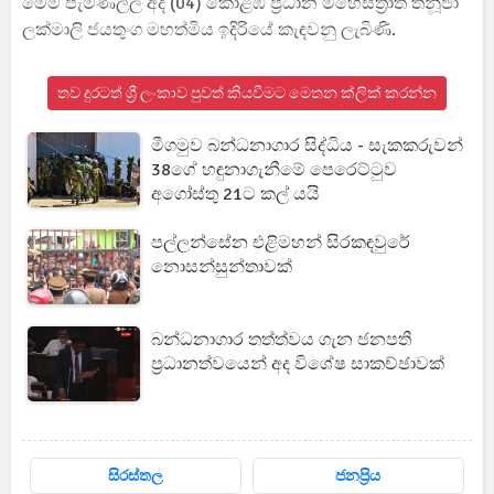
මෙම පැමිණිල්ල අද (04) කොළඹ ප්‍රධාන මහෙස්ත්‍රාත් තනූජා
ලක්මාලි ජයතුංග මහත්මිය ඉදිරියේ කැඳවනු ලැබිණි.
තව දුරටත් ශ්‍රී ලංකාව පුවත් කියවීමට මෙතන ක්ලික් කරන්න
මීගමුව බන්ධනාගාර සිද්ධිය - සැකකරුවන්
38ගේ හඳුනාගැනීමේ පෙරෙට්ටුව
අගෝස්තු 21ට කල් යයි
පල්ලන්සේන එළිමහන් සිරකඳවුරේ
නොසන්සුන්තාවක්
බන්ධනාගාර තත්ත්වය ගැන ජනපති
ප්‍රධානත්වයෙන් අද විශේෂ සාකච්ඡාවක්
සිරස්තල
ජනප්‍රිය