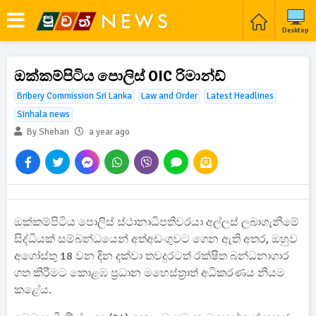
Desktop
ඔක්කම්පිටිය පොලිස් OIC රිමාන්ඩ්
Bribery Commission Sri Lanka
Law and Order
Latest Headlines
Sinhala news
By Shehan
a year ago
ඔක්කම්පිටිය පොලිස් ස්ථානාධිපතිවරයා අල්ලස් ලබාගැනීමේ
සිද්ධියක් සම්බන්ධයෙන් අත්අඩංගුවට ගෙන ඇති අතර, ඔහුව
අගෝස්තු 18 වන දින දක්වා තවදුරටත් රක්ෂිත බන්ධනාගාර
ගත කිරීමට කොළඹ ප්‍රධාන මහෙස්ත්‍රාත් අධිකරණය නියම
කළේය.