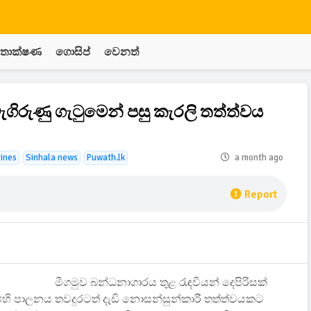
තාක්ෂණ
ගොසිප්
වෙනත්
ගිරුණු ගැටුමෙන් පසු කැරලි තත්ත්වය
lines
Sinhala news
Puwath.lk
a month ago
Report
මීගමුව බන්ධනාගාරය තුළ රැඳවියන් දෙපිරිසක්
 එහි පාලනය තවදුරටත් දැඩි නොසන්සුන්කාරී තත්ත්වයකට