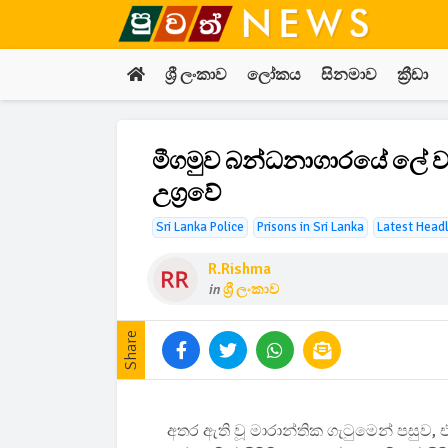
ශ්‍රී ලංකාව
ලෝකය
සිනමාව
ක්‍රීඩා
මීගමුව බන්ධනාගාරයේ ලේ වැ
උග්‍රවේ
Sri Lanka Police
Prisons in Sri Lanka
Latest Head
R.rishma
in
ශ්‍රී ලංකාව
Share
අතර ඇති වූ මාරාන්තික ගැටුමෙන් පසුව,