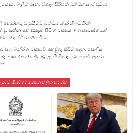
ු සොයා බැලීම සඳහා විශාල පිරිසක් බන්ධනාගාර ප්‍රධාන
වැරදි තොරතුරු සැපයීමට බන්ධනාගාර නිලධාරීන්
වූ ඥාතීන් සහ එතැන සිටි ආරක්ෂක අංශ සාමාජිකයන්
්වයක් ද නිර්මාණය විය.
ර සහ බාහිර ආරක්ෂාව තහවුරු කිරීම සඳහා පොලිස්
ය බලකායේ සන්නද්ධ බලඇණි විශාල වශයෙන් කැඳවා
බේ.
ංකාව පුවත් කියවීමට මෙතන ක්ලික් කරන්න