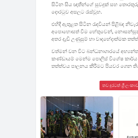
සිටින සිය ඥාතීන්ගේ සුවදුක් සහ තොරතුර
දොරටුව අසලට රැස්වූහ.
එහිදී ඇතුළත සිටින රැඳවියන් පිළිබඳ නි
අපොහොසත් වීම හේතුවෙන්, නොසන්සුන් 
අතර දැඩි උණුසුම් හා වාදභේදාත්මක තත්ත
වත්මන් වන විට බන්ධනාගාරයේ අභ්‍යන්ත
කණ්ඩායම් මෙන්ම පොලිස් විශේෂ කාර්
තත්ත්වය පාලනය කිරීමට පියවර ගෙන ති
තව දුරටත් ශ්‍රී ල