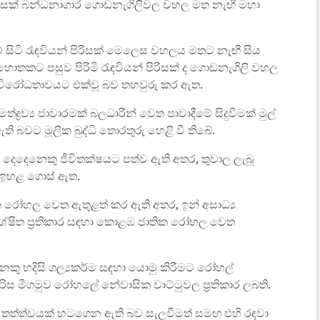
 පිරිසක් බන්ධනාගාර ගොඩනැගිලිවල වහල මත නැඟී මහා
 සිටි රැඳවියන් පිරිසක් මෙලෙස වහලය මතට නැඟී සිය
ොතකට පසුව පිරිමි රැඳවියන් පිරිසක් ද ගොඩනැගිලි වහල
් විරෝධතාවයට එක්වූ බව තහවුරු කර ඇත.
්ද්‍රව්‍ය ජාවාරමක් බලධාරීන් වෙත පාවාදීමේ සිදුවීමක් මුල්
 බවට මූලික බුද්ධි තොරතුරු හෙළි වී තිබේ.
න් දෙදෙනෙකු ජීවිතක්ෂයට පත්ව ඇති අතර, තුවාල ලැබූ
න් ඉහළ ගොස් ඇත.
ික රෝහල වෙත ඇතුළත් කර ඇති අතර, ඉන් අසාධ්‍ය
ිශේෂිත ප්‍රතිකාර සඳහා කොළඹ ජාතික රෝහල වෙත
කු හදිසි ශල්‍යකර්ම සඳහා යොමු කිරීමට රෝහල්
රිස මීගමුව රෝහලේ නේවාසික වාට්ටුවල ප්‍රතිකාර ලබති.
ි තත්ත්වයක් හටගෙන ඇති බව සැලවීමත් සමඟ එහි රඳවා