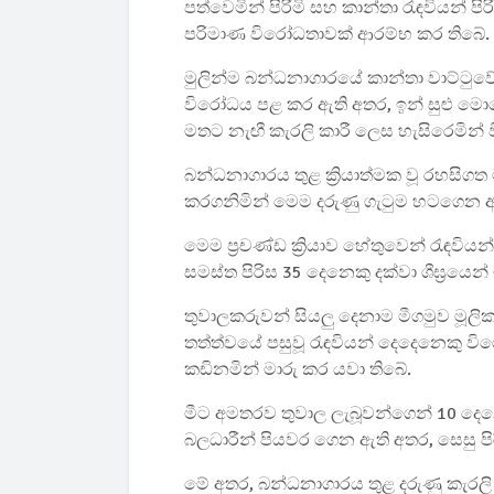
පත්වෙමින් පිරිමි සහ කාන්තා රැඳවියන්
පරිමාණ විරෝධතාවක් ආරම්භ කර තිබේ.
මුලින්ම බන්ධනාගාරයේ කාන්තා වාට්ටුවේ
විරෝධය පළ කර ඇති අතර, ඉන් සුළු මොහ
මතට නැඟී කැරලි කාරී ලෙස හැසිරෙමින
බන්ධනාගාරය තුළ ක්‍රියාත්මක වූ රහසිගත මත
කරගනිමින් මෙම දරුණු ගැටුම හටගෙන ඇති
මෙම ප්‍රචණ්ඩ ක්‍රියාව හේතුවෙන් රැඳවිය
සමස්ත පිරිස 35 දෙනෙකු දක්වා ශීඝ්‍රයෙ
තුවාලකරුවන් සියලු දෙනාම මීගමුව මූල
තත්ත්වයේ පසුවූ රැඳවියන් දෙදෙනෙකු ව
කඩිනමින් මාරු කර යවා තිබේ.
මීට අමතරව තුවාල ලැබූවන්ගෙන් 10 දෙනෙ
බලධාරීන් පියවර ගෙන ඇති අතර, සෙසු පි
මේ අතර, බන්ධනාගාරය තුළ දරුණු කැරල