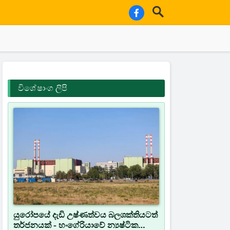
විශේෂාංග ලිපි
යුරෝපයේ දැඩි උෂ්ණත්වය බලශක්තියටත්
තර්ජනයක් - හංගේරියාවේ න්‍යෂ්ටික