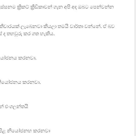
ම ක්‍රිකට් ක්‍රීඩිකාවන් ගැන අපි අද ඔබට පෙන්වන්න
්‍රතිචාරයක් ලැබෙනවා කියලා තමයි වාර්තා වන්නේ. ඒ බව
සේ ද තහවුරු කර ගත හැකිය.
නියෝජනය කරනවා.
ිළ නියෝජනය කරනවා.
 එංගලන්තයි
ානු පිළ නියෝජනහ කරනවා