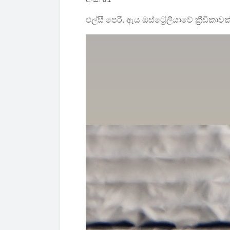
එල්‍සී පෙරී. ඇය ඔස්ට්‍රේලියාවේ ක්‍රීඩිකාව