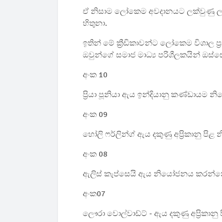
ඒ නිසාම ලෝකෙම අවදානයට ලක්වුණු ලස්සන
හිතුනා.
ඉතින් මේ ක්‍රීඩිකාවන්ට ලෝකෙම විශාල ප
ඔවුන්ගේ සමාජ මාධ්‍ය පරිශීලකයින් ඔස්
අංක 10
ප්‍රියා පූනියා
ඇය ඉන්දියානු කණ්ඩායම 
අංක 09
හෝලි ෆර්ලින්ග්
ඇය දකුණු අප්‍රිකානු ප
අංක 08
ඇලිස් කැප්සෙයි
ඇය නියෝජනය කරන්නේ
අංක
07
ලෞරා වොල්වාඩ්ට් -
ඇය දකුණු අප්‍රික