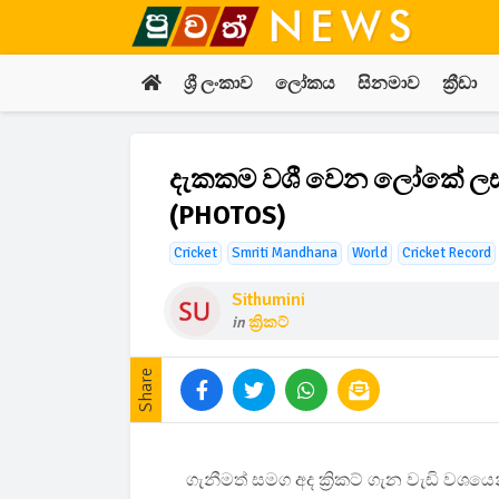
ශ්‍රී ලංකාව
ලෝකය
සිනමාව
ක්‍රීඩා
දැකකම වශී වෙන ලෝකේ ලස්සනම
(PHOTOS)
Cricket
Smriti Mandhana
World
Cricket Record
Sithumini
in
ක්‍රිකට්
Share
ගැනීමත් සමග අද ක්‍රිකට් ගැන වැඩි වශය