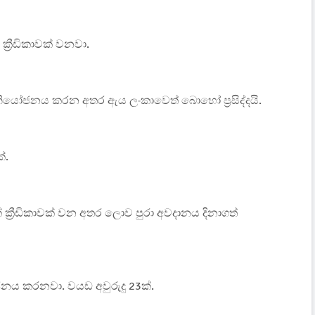
 ක්‍රීඩිකාවක් වනවා.
යම නියෝජනය කරන අතර ඇය ලංකාවෙත් බොහෝ ප්‍රසිද්දයි.
්.
ක් ක්‍රීඩිකාවක් වන අතර ලොව පුරා අවදානය දිනාගත්
ය කරනවා. වයඩ අවුරුදු 23ක්.