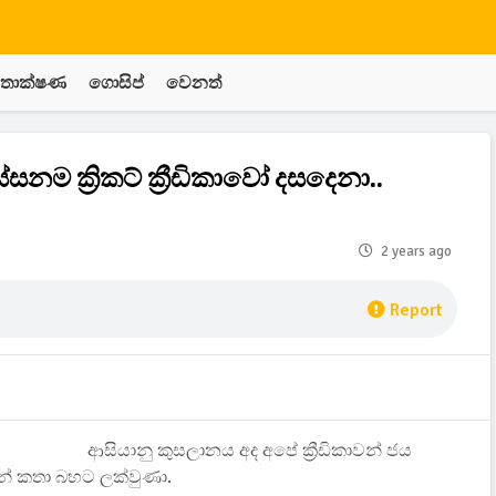
තාක්ෂණ
ගොසිප්
වෙනත්
 ක්‍රිකට් ක්‍රීඩිකාවෝ දසදෙනා..
2 years ago
Report
ආසියානු කුසලානය අද අපේ ක්‍රීඩිකාවන් ජය
ෙන් කතා බහට ලක්වුණා.