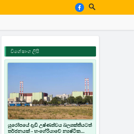
විශේෂාංග ලිපි
යුරෝපයේ දැඩි උෂ්ණත්වය බලශක්තියටත්
තර්ජනයක් - හංගේරියාවේ න්‍යෂ්ටික