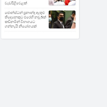
වැඩපිළිවෙළක්
ජොන්ස්ටන් ප්‍රනාන්දු ඇතුළු
තිදෙනෙකුට එරෙහි නඩු 5ක්
කඩිනමින් විභාගයට
ගන්නැයි නියෝගයක්