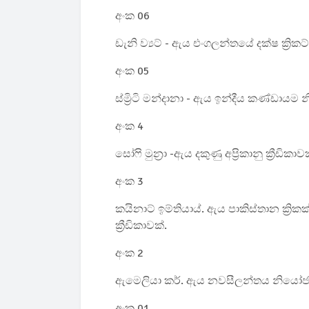
අංක 06
ඩැනි ව්‍යට් - ඇය එංගලන්තයේ දක්ෂ ක්‍රිකට්
අංක 05
ස්ම්‍රිටි මන්දානා - ඇය ඉන්දීය කණ්ඩා
අංක 4
සෝෆි මුන්‍රා -
ඇය දකුණු අප්‍රිකානු ක්‍රීඩිකාවක
අංක 3
කයිනාට් ඉම්තියාය්. ඇය පාකිස්තාන ක්‍රික
ක්‍රීඩිකාවක්.
අංක 2
ඇමෙලියා කර්. ඇය නවසීලන්තය නියෝජන
අංක 01