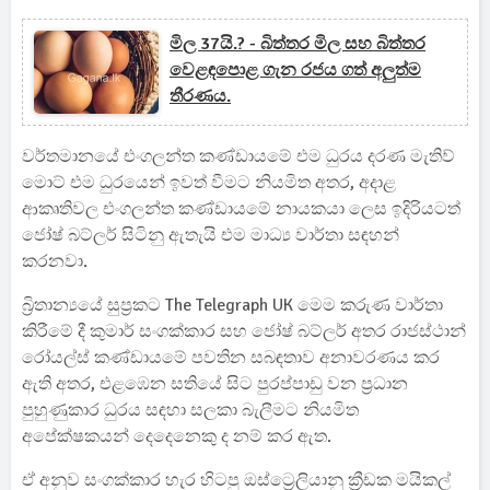
මිල 37යි.? - බිත්තර මිල සහ බිත්තර
වෙළඳපොළ ගැන රජය ගත් අලුත්ම
තීරණය.
වර්තමානයේ එංගලන්ත කණ්ඩායමේ එම ධුරය දරණ මැතිව්
මොට් එම ධුරයෙන් ඉවත් වීමට නියමිත අතර, අදාළ
ආකෘතිවල එංගලන්ත කණ්ඩායමේ නායකයා ලෙස ඉදිරියටත්
ජෝෂ් බට්ලර් සිටිනු ඇතැයි එම මාධ්‍ය වාර්තා සඳහන්
කරනවා.
බ්‍රිතාන්‍යයේ සුප්‍රකට The Telegraph UK මෙම කරුණ වාර්තා
කිරීමේ දී කුමාර් සංගක්කාර සහ ජෝෂ් බට්ලර් අතර රාජස්ථාන්
රෝයල්ස් කණ්ඩායමේ පවතින සබඳතාව අනාවරණය කර
ඇති අතර, එළඹෙන සතියේ සිට පුරප්පාඩු වන ප්‍රධාන
පුහුණුකාර ධුරය සඳහා සලකා බැලීමට නියමිත
අපේක්ෂකයන් දෙදෙනෙකු ද නම් කර ඇත.
ඒ අනුව සංගක්කාර හැර හිටපු ඔස්ට්‍රෙලියානු ක්‍රීඩක මයිකල්