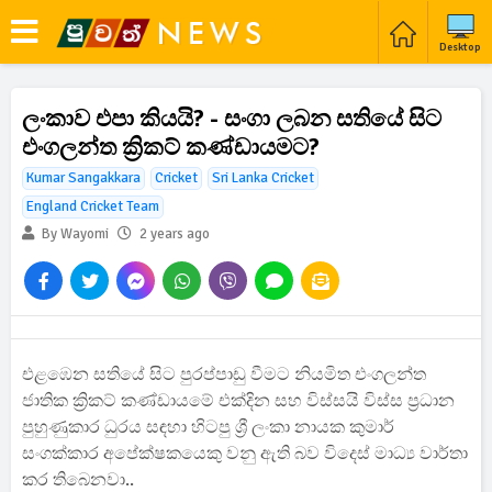
Desktop
ලංකාව එපා කියයි? - සංගා ලබන සතියේ සිට
එංගලන්ත ක්‍රිකට් කණ්ඩායමට?
Kumar Sangakkara
Cricket
Sri Lanka Cricket
England Cricket Team
By Wayomi
2 years ago
එළඹෙන සතියේ සිට පුරප්පාඩු වීමට නියමිත එංගලන්ත
ජාතික ක්‍රිකට් කණ්ඩායමේ එක්දින සහ විස්සයි විස්ස ප්‍රධාන
පුහුණුකාර ධුරය සඳහා හිටපු ශ්‍රී ලංකා නායක කුමාර්
සංගක්කාර අපේක්ෂකයෙකු වනු ඇති බව විදෙස් මාධ්‍ය වාර්තා
කර තිබෙනවා..