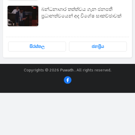
බන්ධනාගාර තත්ත්වය ගැන ජනපති
ප්‍රධානත්වයෙන් අද විශේෂ සාකච්ඡාවක්
සිරස්තල
ජනප්‍රිය
Copyrights © 2026
Puwath
. All rights reserved.