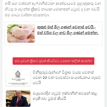
හසී සහ වත්මන් ඇෆ්ගනිස්ථාන කණ්ඩායමේ පුහුණුකරු වන
හිටපු එංගලන්ත ක්‍රිකට් නායක ජොනතන් ට්‍රොට් ද වන බවයි
එම මාධ්‍ය වාර්තා පවසනවා.
කුකුළු මස් මිල ගණන් වෙනස් වෙයි.-
මස් වර්ග වල නව මිල ගණන් මෙන්න.
තව දුරටත් ක්‍රිකට් පුවත් කියවීමට මෙතන ක්ලික් කරන්න
විනිසුරුවරුන්ගේ විශ්‍රාම වයස වෙනස්
වෙන 22 වන ව්‍යවස්ථා සංශෝධනය ගැසට්
වෙයි
මැදපෙරදිග ගැටුම් ඉක්මනින් අවසන් කළ
හැකි බව ට්‍රම්ප් කියයි