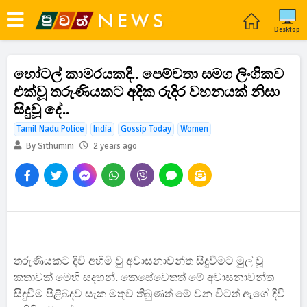
Desktop
හෝටල් කාමරයකදි.. පෙම්වතා සමග ලිංගිකව
එක්වූ තරුණියකට අදික රුදිර වහනයක් නිසා
සිදුවූ දේ..
Tamil Nadu Police
India
Gossip Today
Women
By Sithumini
2 years ago
තරුණියකට දිවි අහිමි වු අවාසනාවන්ත සිදුවීමට මුල් වූ
කතාවක් මෙහි සදහන්. කෙසේවෙතත් මේ අවාසනාවන්ත
සිදුවීම පිළිබදව සැක මතුව තිබුණත් මේ වන විටත් ඇගේ දිවි