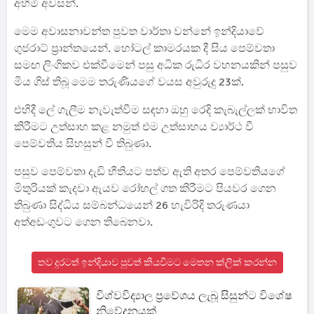
අහිමි අවසන්.
මෙම අවාසනාවන්ත පුවත වාර්තා වන්නේ ඉන්දියාවේ
ගුජරාට් ප්‍රාන්තයෙන්. හෝටල් කාමරයක දී සිය පෙම්වතා
සමඟ ලිංගිකව එක්වීමෙන් පසු අධික රුධිර වහනයකින් පසුව
මිය ගිස් තිබූ මෙම තරුණියගේ වයස අවුරුදු 23ක්.
එහිදී ලේ ගැලීම නැවැත්වීම සඳහා ඔහු රෙදි කැබැල්ලක් භාවිත
කිරීමට උත්සාහ කළ නමුත් එම උත්සාහය ව්‍යාර්ථ වී
පෙම්වතිය සිහසුන් වී තිබුණා.
පසුව පෙම්වතා දැඩි භීතියට පත්ව ඇති අතර පෙම්වතියගේ
මිතුරියක් කැදවා ඇයව රෝහල් ගත කිරීමට පියවර ගෙන
තිබුණා සිද්ධිය සම්බන්ධයෙන් 26 හැවිරිදි තරුණයා
අත්අඩංගුවට ගෙන තිබෙනවා.
තව දුරටත් ඉන්දියාව පුවත් කියවීමට මෙතන ක්ලික් කරන්න
විශ්වවිද්‍යාල ප්‍රවේශය ලැබූ සිසුන්ට විශේෂ
නිවේදනයක්