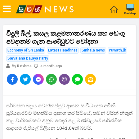
Desktop
විදුලි බිල්, කසල කළමනාකරණය සහ ඩෙංගු
අවදානම ගැන ආණ්ඩුවට චෝදනා
Economy of Sri Lanka
Latest Headlines
Sinhala news
Puwath.lk
Sarvajana Balaya Party
By R.rishma
a month ago
සර්වජන බලය වෙන්නප්පුව ආසන සංවිධායක අචිනි
සූරියආරච්චි මහත්මිය ප්‍රකාශ කර සිටියේ, තමන් විසින් නිකුත්
කළ වාර්තාවකට අනුව ගෙදර පළ මණ්ඩලයේ පාර්ශ්වික
ආදායම රුපියල් බිලියන 1041.04ක් බවයි.