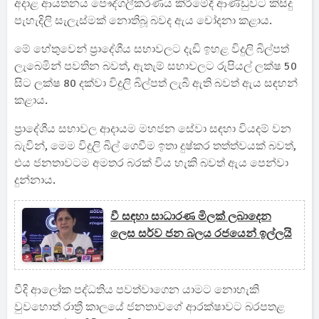
අදාළ ආයතනය පෞද්ගලීකරණය කිරීමේදී ආණ්ඩුවට කිසිදු
පැහැදිලි සැලැස්මක් නොතිබූ බවද ඇය චෝදනා කළාය.
මේ හේතුවෙන් ප්‍රාදේශීය සභාවලට දැඩි ඉහළ විදුලි බිල්පත්
ලැබෙමින් පවතින බවත්, ඇතැම් සභාවලට රුපියල් ලක්ෂ 50
සිට ලක්ෂ 80 දක්වා විදුලි බිල්පත් ලැබී ඇති බවත් ඇය සඳහන්
කළාය.
ප්‍රාදේශීය සභාවල ආදායම මහජන සේවා සඳහා වියදම් වන
බැවින්, මෙම විදුලි බිල් ගෙවීම ඉතා දුෂ්කර තත්ත්වයක් බවත්,
එය ජනතාවටම අමතර බරක් විය හැකි බවත් ඇය පෙන්වා
දුන්නාය.
වී සඳහා සාධාරණ මිලක් ලබාදෙන
ලෙස සර්ව ජන බලය රජයෙන් ඉල්ලයි
වීදි ආලෝක පද්ධතිය පවත්වාගෙන යාමට නොහැකි
වුවහොත් රාත්‍රී කාලයේ ජනතාවගේ ආරක්ෂාවට බරපතළ