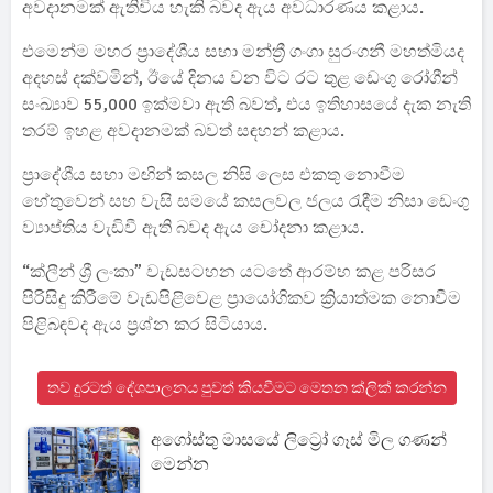
අවදානමක් ඇතිවිය හැකි බවද ඇය අවධාරණය කළාය.
එමෙන්ම මහර ප්‍රාදේශීය සභා මන්ත්‍රී ගංගා සුරංගනී මහත්මියද
අදහස් දක්වමින්, ඊයේ දිනය වන විට රට තුළ ඩෙංගු රෝගීන්
සංඛ්‍යාව 55,000 ඉක්මවා ඇති බවත්, එය ඉතිහාසයේ දැක නැති
තරම් ඉහළ අවදානමක් බවත් සඳහන් කළාය.
ප්‍රාදේශීය සභා මඟින් කසල නිසි ලෙස එකතු නොවීම
හේතුවෙන් සහ වැසි සමයේ කසලවල ජලය රැඳීම නිසා ඩෙංගු
ව්‍යාප්තිය වැඩිවී ඇති බවද ඇය චෝදනා කළාය.
“ක්ලීන් ශ්‍රී ලංකා” වැඩසටහන යටතේ ආරම්භ කළ පරිසර
පිරිසිදු කිරීමේ වැඩපිළිවෙළ ප්‍රායෝගිකව ක්‍රියාත්මක නොවීම
පිළිබඳවද ඇය ප්‍රශ්න කර සිටියාය.
තව දුරටත් දේශපාලනය පුවත් කියවීමට මෙතන ක්ලික් කරන්න
අගෝස්තු මාසයේ ලිට්‍රෝ ගෑස් මිල ගණන්
මෙන්න