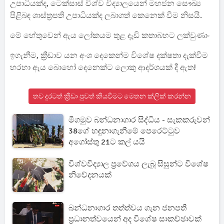
උපාධියක්ද, ටෙක්සාස් විශ්ව විද්‍යාලයෙන් මහජන සෞඛ්‍ය
පිළිබඳ ශාස්ත්‍රපති උපාධියක්ද ලබාගත් කෙනෙක් වීම නිසයි.
මේ හේතුවෙන් ඇය ලෝකයම තුළ දැඩි කතාබහට ලක්වුණාං
ඉගැනීම, ක්‍රීඩාව යන අංශ දෙකෙන්ම විශේෂ දක්ෂතා දැක්වීම
හරහා ඇය බොහෝ දෙනෙක්ට ලොකු ආදර්ශයක් දී ඇත!
තව දුරටත් ක්‍රීඩා පුවත් කියවීමට මෙතන ක්ලික් කරන්න
මීගමුව බන්ධනාගාර සිද්ධිය - සැකකරුවන්
38ගේ හඳුනාගැනීමේ පෙරෙට්ටුව
අගෝස්තු 21ට කල් යයි
විශ්වවිද්‍යාල ප්‍රවේශය ලැබූ සිසුන්ට විශේෂ
නිවේදනයක්
බන්ධනාගාර තත්ත්වය ගැන ජනපති
ප්‍රධානත්වයෙන් අද විශේෂ සාකච්ඡාවක්