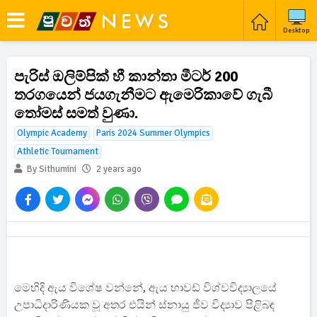
Desktop
පැරිස් ඔලිම්පික් හී කාන්තා මීටර් 200
තරගයෙන් ජයගැනීමට ඇමෙරිකාවේ ගැබී
තෝමස් සමත් වුණා.
Olympic Academy
Paris 2024 Summer Olympics
Athletic Tournament
By Sithumini
2 years ago
මෙහිදි ඇය විශේෂ වන්නේ, ඇය හාවඩ් විශ්වවිද්‍යාලයේ
උපාධිදාරිණියක වූ අතර එයින් ස්නායු ජීව විද්‍යාව පිළිබඳ