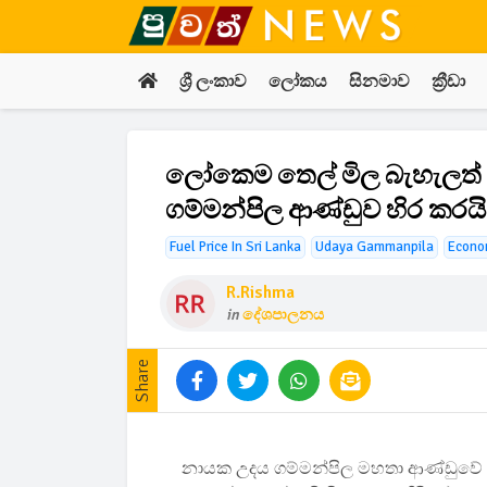
ශ්‍රී ලංකාව
ලෝකය
සිනමාව
ක්‍රීඩා
ලෝකෙම තෙල් මිල බැහැලත් 
ගම්මන්පිල ආණ්ඩුව හිර කරයි
Fuel Price In Sri Lanka
Udaya Gammanpila
Econom
R.rishma
in
දේශපාලනය
Share
නායක උදය ගම්මන්පිල මහතා ආණ්ඩුවේ ඉන්