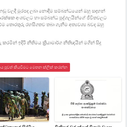
ධ නඩු වලදී මුරපද ලබා නොදීම සම්බන්ධයෙන් ඔහු සඳහන්
රක්ෂක අංශවලට හා සම්බන්ධ පුද්ගලයින්ගේ ජීවිතවලට
එම තොරතුරු රහසිගතව තබා ගැනීම අත්‍යවශ්‍ය බවද ඔහු
් ඉදිරි නීතිමය ක්‍රියාමාර්ග නීතිඥයින් මගින් සිදු
ය පුවත් කියවීමට මෙතන ක්ලික් කරන්න