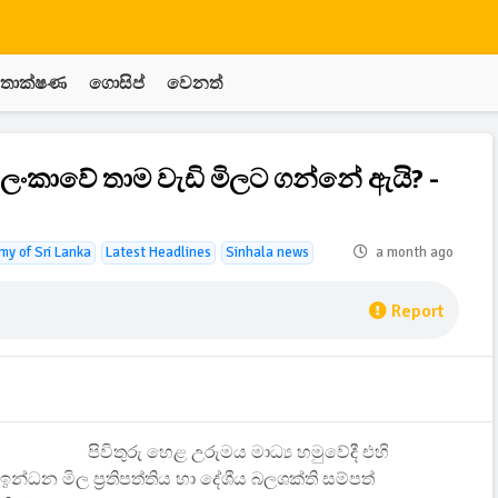
තාක්ෂණ
ගොසිප්
වෙනත්
ලංකාවේ තාම වැඩි මිලට ගන්නේ ඇයි? -
y of Sri Lanka
Latest Headlines
Sinhala news
a month ago
Report
පිවිතුරු හෙළ උරුමය මාධ්‍ය හමුවේදී එහි
ධන මිල ප්‍රතිපත්තිය හා දේශීය බලශක්ති සම්පත්