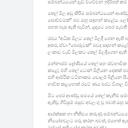
සම්බන්ධයෙන් දැඩි විවේචන ඉදිරිපත් කර 
තෙල් මිල අඩු කිරීම සම්බන්ධයෙන් ආණ්ඩුව
සොච්චමක්” බව ඔහු සඳහන් කළේය. ලෝක
පහත බැස ඇති බැවින්, යුදයට පෙර පැවති
රජය “අධික මිලට තෙල් මිලදී ගෙන ඇති 
අතර, ඒවා “බොරුවක්” බවද සඳහන් කළේය
ලංකාව වැඩි මිලකට තෙල් මිලදීගෙන ඇ
මන්නාරම් ද්‍රෝණියේ තෙල් සහ ස්වභාවික 
කළේ, එහි තෙල් ටොන් මිලියන දෙකක් පම
එහි ආර්ථික වටිනාකම ඩොලර් බිලියන ස
භාවිත කළහොත් රටේ ණය බරට විශාල විසඳ
මීට පෙර ආණ්ඩු සමයේ තෙල් කැනීම් සම්බ
ඇතිවූ ගිවිසුම් පසුව අවලංගු වූ බවත් ඔහ
ආරක්ෂක හා නීතිමය කරුණු සම්බන්ධයෙන්
නියෝගවලට ගරු කරන බවත්, එහෙත් ඇතැම්
ඔස්සේ අභියෝග කරන බවත්ය.