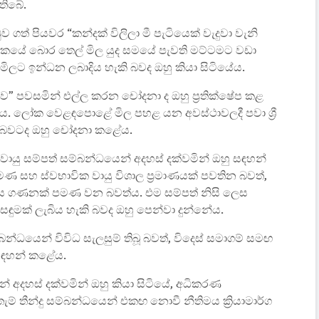
තිබේ.
 ගත් පියවර “කන්දක් විලිලා මී පැටියෙක් වැදුවා වැනි
යේ බොර තෙල් මිල යුද සමයේ පැවති මට්ටමට වඩා
 මිලට ඉන්ධන ලබාදිය හැකි බවද ඔහු කියා සිටියේය.
බව” පවසමින් එල්ල කරන චෝදනා ද ඔහු ප්‍රතික්ෂේප කළ
. ලෝක වෙළඳපොළේ මිල පහළ යන අවස්ථාවලදී පවා ශ්‍රී
ති බවටද ඔහු චෝදනා කළේය.
වායු සම්පත් සම්බන්ධයෙන් අදහස් දක්වමින් ඔහු සඳහන්
ණ සහ ස්වභාවික වායු විශාල ප්‍රමාණයක් පවතින බවත්,
ිය ගණනක් පමණ වන බවත්ය. එම සම්පත් නිසි ලෙස
ුමක් ලැබිය හැකි බවද ඔහු පෙන්වා දුන්නේය.
න්ධයෙන් විවිධ සැලසුම් තිබූ බවත්, විදෙස් සමාගම් සමඟ
ු සඳහන් කළේය.
 අදහස් දක්වමින් ඔහු කියා සිටියේ, අධිකරණ
 තීන්දු සම්බන්ධයෙන් එකඟ නොවී නීතිමය ක්‍රියාමාර්ග