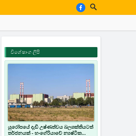
විශේෂාංග ලිපි
යුරෝපයේ දැඩි උෂ්ණත්වය බලශක්තියටත්
තර්ජනයක් - හංගේරියාවේ න්‍යෂ්ටික