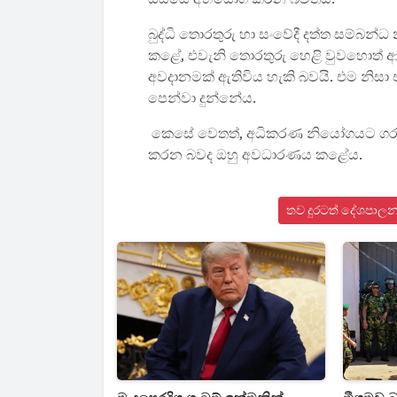
බුද්ධි තොරතුරු හා සංවේදී දත්ත සම්බන්
කළේ, එවැනි තොරතුරු හෙළි වුවහොත් ආ
අවදානමක් ඇතිවිය හැකි බවයි. එම නිසා 
පෙන්වා දුන්නේය.
කෙසේ වෙතත්, අධිකරණ නියෝගයට ගරු කරමින
කරන බවද ඔහු අවධාරණය කළේය.
තව දුරටත් දේශපාලන