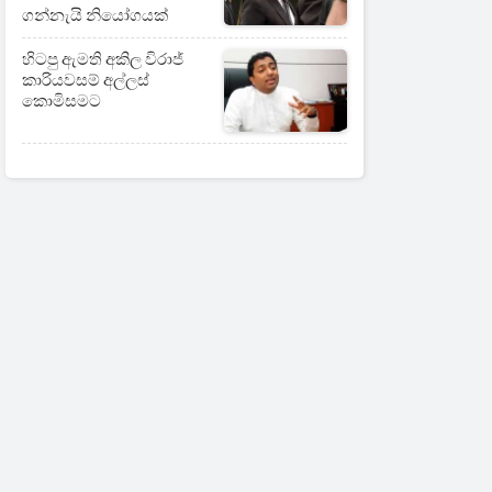
ගන්නැයි නියෝගයක්
හිටපු ඇමති අකිල විරාජ්
කාරියවසම් අල්ලස්
කොමිසමට