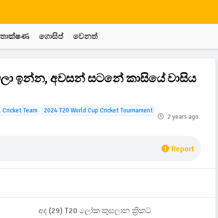
තාක්ෂණ
ගොසිප්
වෙනත්
 ඉන්න, අවසන් සටනේ කාසියේ වාසිය
l Cricket Team
2024 T20 World Cup Cricket Tournament
2 years ago
Report
අද (29) T20 ලෝක කුසලාන ක්‍රිකට්