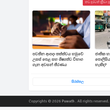
තව දුරටත් ක්‍රී
පවතින ආපදා තත්ත්වය හමුවේ
ජාතික හ
උසස් පෙළ සහ ශිෂ්‍යත්ව විභාග
පොලිසිය
ගැන අවසන් තීරණය
හැකිද?
සිරස්තල
Copyrights © 2026
Puwath
. All rights reserved.