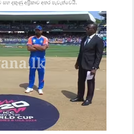
හ දකුණු අප්‍රිකාව අතර පැවැත්වෙයි.