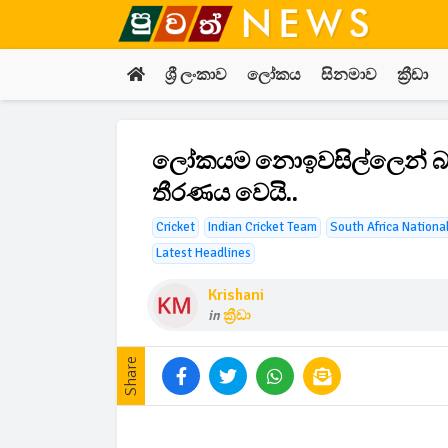
ශ්‍රී ලංකාව
ලෝකය
සිනමාව
ක්‍රීඩා
ලෝකයම නොඉවසිල්ලෙන් බලා
තීරණය වෙයි..
Cricket
Indian Cricket Team
South Africa Nationa
Latest Headlines
Krishani
in
ක්‍රීඩා
Share