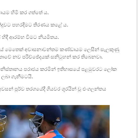
ායම හිමි කර ගත්තේ ය.
න්දුවට පහරදීමට තීරණය කළේ ය.
හිදී ආරම්භ වීමට නියමිතය.
ාසයේ මෙතෙක් අවාසනාවන්තම කණ්ඩායම ලෙසින් සැලකුණු
වංශකතාවේ නව පරිච්ඡේදයක් සනිටුහන් කර තිබෙනවා.
ෆ්ගනිස්තානය පරාජය කරමින් ඉතිහාසයේ පළමුවරට ලෝක
ලබා ගැනීමටයි.
වසන් පූර්ව තරගයේදී ගියවර ශූරයින් වූ එංගලන්තය