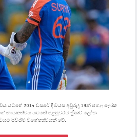
ත්වය යටතේ 2014 වසරේ දී වයස අවුරුදු 19න් පහළ ලෝක
ඔහුගේ නායකත්වය යටතේ පළමුවරට ක්‍රිකට් ලෝක
ටියට පිවිසීම විශේෂත්වයක් වේ.