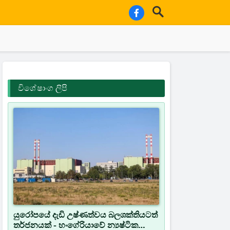
විශේෂාංග ලිපි
යුරෝපයේ දැඩි උෂ්ණත්වය බලශක්තියටත්
තර්ජනයක් - හංගේරියාවේ න්‍යෂ්ටික