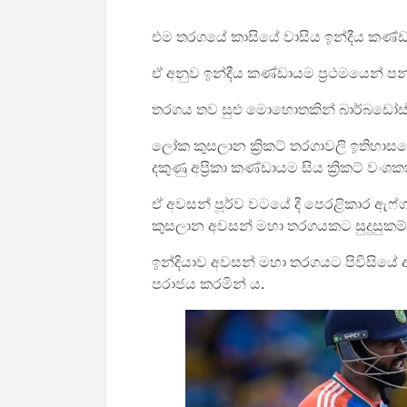
එම තරගයේ කාසියේ වාසිය ඉන්දීය කණ්ඩ
ඒ අනුව ඉන්දීය කණ්ඩායම ප්‍රථමයෙන් ප
තරගය තව සුළු මොහොතකින් බාර්බඩෝස් 
ලෝක කුසලාන ක්‍රිකට් තරගාවලි ඉතිහ
දකුණු අප්‍රිකා කණ්ඩායම සිය ක්‍රිකට් 
ඒ අවසන් පූර්ව වටයේ දී පෙරළිකාර ඇ
කුසලාන අවසන් මහා තරගයකට සුදුසුකම් 
ඉන්දියාව අවසන් මහා තරගයට පිවිසියේ අ
පරාජය කරමින් ය.