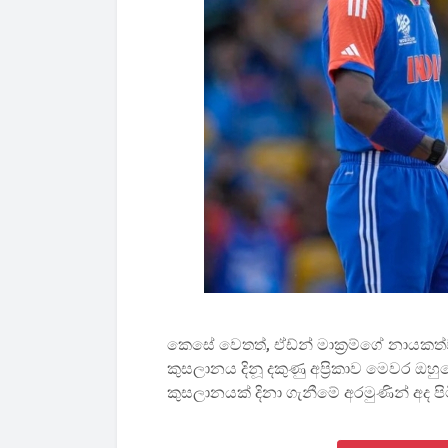
කෙසේ වෙතත්, ඒඩ්න් මාක්‍රම්ගේ නායක
කුසලානය දිනූ දකුණු අප්‍රිකාව මෙවර 
කුසලානයක් දිනා ගැනීමේ අරමුණින් අද පි