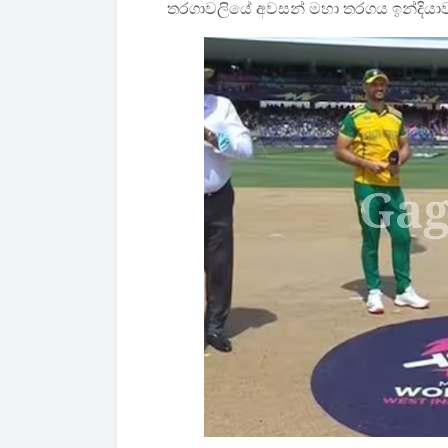
තරගාවලියේ අවසන් මහා තරගය ඉන්දියාව ස