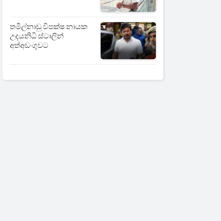
තමිල්නාඩු විපක්ෂ නායක
උදයනිධි ස්ටාලින්
අත්අඩංගුවට