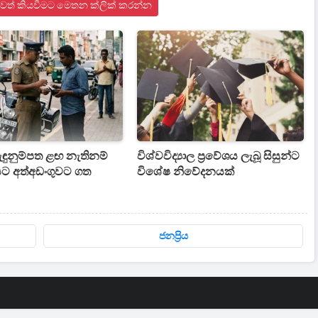
ඩා පුවත් කියවීමට මෙතන ක්ලික් කරන්න
ැඳුනුම්පත ළඟ නැතිනම්
විශ්වවිද්‍යාල ප්‍රවේශය ලැබූ සිසුන්ට
ට අත්අඩංගුවට ගත
විශේෂ නිවේදනයක්
ජනප්‍රිය