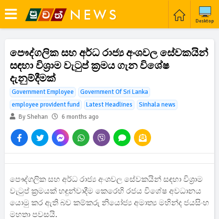
Desktop
පෞද්ගලික සහ අර්ධ රාජ්‍ය අංශවල සේවකයින්
සඳහා විශ්‍රාම වැටුප් ක්‍රමය ගැන විශේෂ
දැනුම්දීමක්
Government Employee
Government Of Sri Lanka
employee provident fund
Latest Headlines
Sinhala news
By Shehan
6 months ago
පෞද්ගලික සහ අර්ධ රාජ්‍ය අංශවල සේවකයින් සඳහා විශ්‍රාම
වැටුප් ක්‍රමයක් හඳුන්වාදීම කෙරෙහි රජය විශේෂ අවධානය
යොමු කර ඇති බව කම්කරු නියෝජ්‍ය අමාත්‍ය මහින්ද ජයසිංහ
මහතා පවසයි.