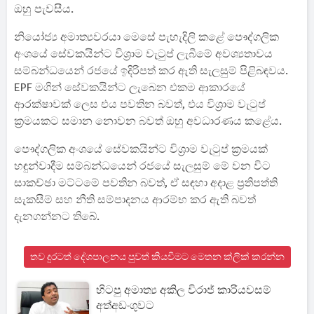
ඔහු පැවසීය.
නියෝජ්‍ය අමාත්‍යවරයා මෙසේ පැහැදිලි කළේ පෞද්ගලික
අංශයේ සේවකයින්ට විශ්‍රාම වැටුප් ලැබීමේ අවශ්‍යතාවය
සම්බන්ධයෙන් රජයේ ඉදිරිපත් කර ඇති සැලසුම් පිළිබඳවය.
EPF මගින් සේවකයින්ට ලැබෙන එකම ආකාරයේ
ආරක්ෂාවක් ලෙස එය පවතින බවත්, එය විශ්‍රාම වැටුප්
ක්‍රමයකට සමාන නොවන බවත් ඔහු අවධාරණය කළේය.
පෞද්ගලික අංශයේ සේවකයින්ට විශ්‍රාම වැටුප් ක්‍රමයක්
හඳුන්වාදීම සම්බන්ධයෙන් රජයේ සැලසුම් මේ වන විට
සාකච්ඡා මට්ටමේ පවතින බවත්, ඒ සඳහා අදාළ ප්‍රතිපත්ති
සැකසීම් සහ නීති සම්පාදනය ආරම්භ කර ඇති බවත්
දැනගන්නට තිබේ.
තව දුරටත් දේශපාලනය පුවත් කියවීමට මෙතන ක්ලික් කරන්න
හිටපු අමාත්‍ය අකිල විරාජ් කාරියවසම්
අත්අඩංගුවට