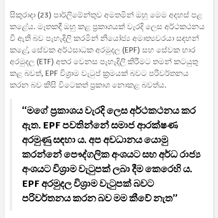
සිකුරාදා (23) පාර්ලිමේන්තුව අමතමින් ඔහු මෙම අදහස් පළ
කළේය. මෑතකදී ඔහු කළ ප්‍රකාශයක් වැරදි ලෙස අර්ථකථනය
වී ඇති බව පැහැදිලි කරමින් නියෝජ්‍ය අමාත්‍යවරයා සඳහන්
කළේ, සේවක අර්ථසාධක අරමුදල (EPF) සහ සේවක භාර
අරමුදල (ETF) අතර වෙනස පැහැදිලි කිරීමට තමන් කටයුතු
කළ බවත්, EPF විශ්‍රාම වැටුප් ක්‍රමයක් බවට පරිවර්තනය
කරන බව කිසි විටෙකත් ප්‍රකාශ නොකළ බවත්ය.
“මගේ ප්‍රකාශය වැරදි ලෙස අර්ථකථනය කර
ඇත. EPF පවතින්නේ සමාජ ආරක්ෂණ
අරමුණු සඳහා ය. අප අවධානය යොමු
කරන්නේ පෞද්ගලික අංශයට සහ අර්ධ රාජ්‍ය
අංශයට විශ්‍රාම වැටුපක් ලබා දීම කෙරෙහි ය.
EPF අරමුදල විශ්‍රාම වැටුපක් බවට
පරිවර්තනය කරන බව මම කීවේ නැත”