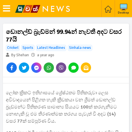
Desktop
ඩොනල්ඩ් බ්‍රැඩ්මන් 99.94න් නැවතී අදට වසර
77යි
Cricket
Sports
Latest Headlines
Sinhala news
By Shehan
a year ago
ලෝක ක්‍රිකට් ඉතිහාසයේ ශ්‍රේෂ්ඨතම පිතිකරුවා ලෙස
අවිවාදයෙන් පිළිගත හැකි ක්‍රීඩකයා වන ශ්‍රීමත් ඩොනල්ඩ්
බ්‍රැඩ්මන්ට පිතිකරණ සාමාන්‍ය සියයට 100ක් කරගැනීමට
නොහැකි වූ එම තීරණාත්මක තරගය පැවැත් වී අදට (14)
වසර 77ක් සම්පූර්ණ විය.