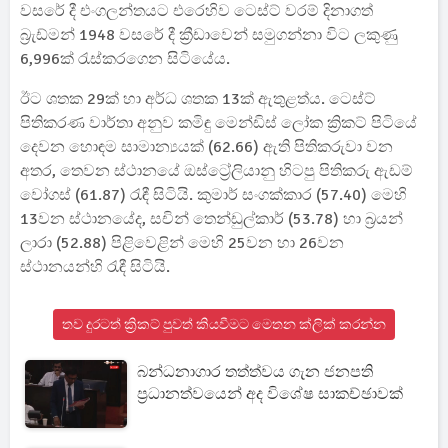
වසරේ දී එංගලන්තයට එරෙහිව ටෙස්ට් වරම් දිනාගත්
බ්‍රැඩ්මන් 1948 වසරේ දී ක්‍රීඩාවෙන් සමුගන්නා විට ලකුණු
6,996ක් රැස්කරගෙන සිටියේය.
ඊට ශතක 29ක් හා අර්ධ ශතක 13ක් ඇතුළත්ය. ටෙස්ට්
පිතිකරණ වාර්තා අනුව කමිඳු මෙන්ඩිස් ලෝක ක්‍රිකට් පිටියේ
දෙවන හොඳම සාමාන්‍යයක් (62.66) ඇති පිතිකරුවා වන
අතර, තෙවන ස්ථානයේ ඔස්ට්‍රේලියානු හිටපු පිතිකරු ඇඩම්
වෝගස් (61.87) රැඳී සිටියි. කුමාර් සංගක්කාර (57.40) මෙහි
13වන ස්ථානයේද, සචින් තෙන්ඩුල්කාර් (53.78) හා බ්‍රයන්
ලාරා (52.88) පිළිවෙළින් මෙහි 25වන හා 26වන
ස්ථානයන්හි රැඳී සිටියි.
තව දුරටත් ක්‍රිකට් පුවත් කියවීමට මෙතන ක්ලික් කරන්න
බන්ධනාගාර තත්ත්වය ගැන ජනපති
ප්‍රධානත්වයෙන් අද විශේෂ සාකච්ඡාවක්