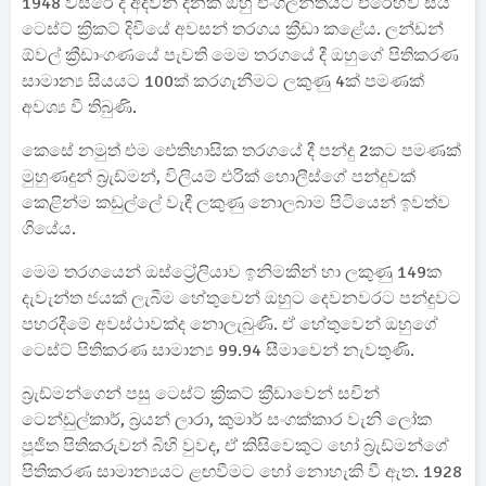
1948 වසරේ දී අදවන් දිනක ඔහු එංගලන්තයට එරෙහිව සිය
ටෙස්ට් ක්‍රිකට් දිවියේ අවසන් තරගය ක්‍රීඩා කළේය. ලන්ඩන්
ඕවල් ක්‍රීඩාංගණයේ පැවති මෙම තරගයේ දී ඔහුගේ පිතිකරණ
සාමාන්‍ය සියයට 100ක් කරගැනීමට ලකුණු 4ක් පමණක්
අවශ්‍ය වී තිබුණි.
කෙසේ නමුත් එම ඓතිහාසික තරගයේ දී පන්දු 2කට පමණක්
මුහුණදුන් බ්‍රැඩ්මන්, විලියම් එරික් හොලීස්ගේ පන්දුවක්
කෙළින්ම කඩුල්ලේ වැඳී ලකුණු නොලබාම පිටියෙන් ඉවත්ව
ගියේය.
මෙම තරගයෙන් ඔස්ට්‍රේලියාව ඉනිමකින් හා ලකුණු 149ක
දැවැන්ත ජයක් ලැබීම හේතුවෙන් ඔහුට දෙවනවරට පන්දුවට
පහරදීමේ අවස්ථාවක්ද නොලැබුණි. ඒ හේතුවෙන් ඔහුගේ
ටෙස්ට් පිතිකරණ සාමාන්‍ය 99.94 සීමාවෙන් නැවතුණි.
බ්‍රැඩ්මන්ගෙන් පසු ටෙස්ට් ක්‍රිකට් ක්‍රීඩාවෙන් සචින්
ටෙන්ඩුල්කාර්, බ්‍රයන් ලාරා, කුමාර් සංගක්කාර වැනි ලෝක
පූජිත පිතිකරුවන් බිහි වුවද, ඒ කිසිවෙකුට හෝ බ්‍රැඩ්මන්ගේ
පිතිකරණ සාමාන්‍යයට ළඟවීමට හෝ නොහැකි වී ඇත. 1928