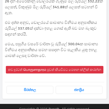
26 දින අමෙරිකානු ඩොලරයක ගැණුම් මිල රුපියල් 332.22ක්
ලෙසත්, විකුණුම් මිල රුපියල් 341.88ක් ලෙසත් සටහන් වී
ඇත.
එම දත්ත අනුව, ඩොලරයේ සාමාන්‍ය විනිමය අනුපාතිකය
රුපියල් 337.05ක් දක්වා ඉහළ ගොස් ඇති බව මහ බැංකුව
සඳහන් කරයි.
මෙය, පසුගිය වසරේ වාර්තා වූ රුපියල් 300.04ක සාමාන්‍ය
විනිමය අනුපාතිකය සමඟ සසඳන විට සැලකිය යුතු ඉහළ
යාමක් ලෙසද වාර්තා වේ.
තව දුරටත් பொருளாதாரம் පුවත් කියවීමට මෙතන ක්ලික් කරන්න
සිරස්තල
ජනප්‍රිය
Copyrights © 2026
Puwath
. All rights reserved.