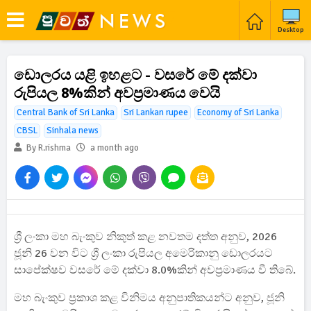
Desktop
ඩොලරය යළි ඉහළට - වසරේ මේ දක්වා
රුපියල 8%කින් අවප්‍රමාණය වෙයි
Central Bank of Sri Lanka
Sri Lankan rupee
Economy of Sri Lanka
CBSL
Sinhala news
By R.rishma
a month ago
ශ්‍රී ලංකා මහ බැංකුව නිකුත් කළ නවතම දත්ත අනුව, 2026
ජූනි 26 වන විට ශ්‍රී ලංකා රුපියල අමෙරිකානු ඩොලරයට
සාපේක්ෂව වසරේ මේ දක්වා 8.0%කින් අවප්‍රමාණය වී තිබේ.
මහ බැංකුව ප්‍රකාශ කළ විනිමය අනුපාතිකයන්ට අනුව, ජූනි