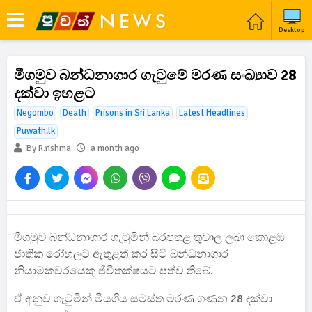
Desktop
මීගමුව බන්ධනාගාර ගැටුමේ මරණ සංඛ්‍යාව 28
දක්වා ඉහළට
Negombo
Death
Prisons in Sri Lanka
Latest Headlines
Puwath.lk
By R.rishma
a month ago
මීගමුව බන්ධනාගාර ගැටුමින් බරපතළ තුවාල ලබා කොළඹ
ජාතික රෝහලට ඇතුළත් කර සිටි බන්ධනාගාර
නියාමකවරයෙකු ජීවිතක්ෂයට පත්ව තිබේ.
ඒ අනුව ගැටුමින් මියගිය සමස්ත මරණ ගණන 28 දක්වා