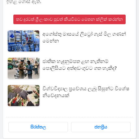
ඉහළ ගොස් ඇත.
තව දුරටත් ශ්‍රී ලංකාව පුවත් කියවීමට මෙතන ක්ලික් කරන්න
අගෝස්තු මාසයේ ලිට්‍රෝ ගෑස් මිල ගණන්
මෙන්න
ජාතික හැඳුනුම්පත ළඟ නැතිනම්
පොලිසියට අත්අඩංගුවට ගත හැකිද?
විශ්වවිද්‍යාල ප්‍රවේශය ලැබූ සිසුන්ට විශේෂ
නිවේදනයක්
සිරස්තල
ජනප්‍රිය