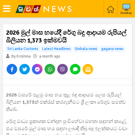
Desktop
2026 මුල් මාස හයේදී රේගු බදු ආදායම රුපියල්
බිලියන 1,373 ඉක්මවයි
Sri Lanka Customs
Latest Headlines
Sinhala news
gagana news
By R.rishma
a month ago
2026 වසරේ පළමු මාස හය තුළ බදු ආදායම ලෙස රුපියල්
බිලියන 1,373ක් එක්රැස් කරගැනීමට ශ්‍රී ලංකා රේගුව සමත්ව
තිබේ.
රේගු මාධ්‍ය ප්‍රකාශක චන්දන පුංචිහේවා මහතා සඳහන් කළේ,
එය වසරේ මුල් මාස හය සඳහා ලබාදී තිබූ බදු ඉලක්කයට වඩා