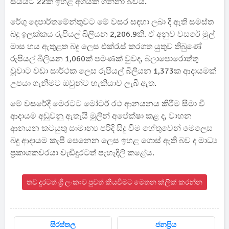
සියයට 22ක ඉහළ අගයක් ගන්නා බවයි.
රේගු දෙපාර්තමේන්තුවට මේ වසර සඳහා ලබා දී ඇති සමස්ත
බදු ඉලක්කය රුපියල් බිලියන 2,206.9කි. ඒ අනුව වසරේ මුල්
මාස හය ඇතුළත බදු ලෙස එක්රැස් කරගත යුතුව තිබුණේ
රුපියල් බිලියන 1,060ක් පමණක් වුවද, බලාපොරොත්තු
වූවාට වඩා සාර්ථක ලෙස රුපියල් බිලියන 1,373ක ආදායමක්
උපයා ගැනීමට ඔවුන්ට හැකියාව ලැබී ඇත.
මේ වසරේදී මෙරටට මෝටර් රථ ආනයනය කිරීම සීමා වී
ආදායම අඩුවනු ඇතැයි මුලින් අපේක්ෂා කළ ද, වාහන
ආනයන කටයුතු සාමාන්‍ය පරිදි සිදු වීම හේතුවෙන් මෙලෙස
බදු ආදායම කැපී පෙනෙන ලෙස ඉහළ ගොස් ඇති බව ද මාධ්‍ය
ප්‍රකාශකවරයා වැඩිදුරටත් පැහැදිලි කළේය.
තව දුරටත් ශ්‍රී ලංකාව පුවත් කියවීමට මෙතන ක්ලික් කරන්න
සිරස්තල
ජනප්‍රිය