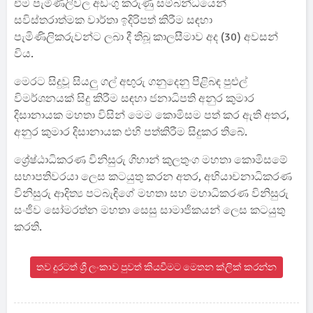
එම පැමිණිලිවල අඩංගු කරුණු සම්බන්ධයෙන්
සවිස්තරාත්මක වාර්තා ඉදිරිපත් කිරීම සඳහා
පැමිණිලිකරුවන්ට ලබා දී තිබූ කාලසීමාව අද (30) අවසන්
විය.
මෙරට සිදුවූ සියලු ගල් අඟුරු ගනුදෙනු පිළිබඳ පුළුල්
විමර්ශනයක් සිදු කිරීම සඳහා ජනාධිපති අනුර කුමාර
දිසානායක මහතා විසින් මෙම කොමිසම පත් කර ඇති අතර,
අනුර කුමාර දිසානායක එහි පත්කිරීම සිදුකර තිබේ.
ශ්‍රේෂ්ඨාධිකරණ විනිසුරු ගිහාන් කුලතුංග මහතා කොමිසමේ
සභාපතිවරයා ලෙස කටයුතු කරන අතර, අභියාචනාධිකරණ
විනිසුරු ආදිත්‍ය පටබැඳිගේ මහතා සහ මහාධිකරණ විනිසුරු
සංජීව සෝමරත්න මහතා සෙසු සාමාජිකයන් ලෙස කටයුතු
කරති.
තව දුරටත් ශ්‍රී ලංකාව පුවත් කියවීමට මෙතන ක්ලික් කරන්න