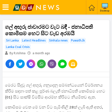
Desktop
ගල් අඟුරු ජාවාරමට වැට බඳී - ජනාධිපති
කොමිසම හෙට සිට වැඩ අරඹයි
Sri Lanka
Latest Headlines
Sinhala news
Puwath.lk
Lanka Coal Crisis
By R.rishma
a month ago
මෙරට සිදුවූ ගල් අඟුරු ගනුදෙනු සම්බන්ධයෙන් විමර්ශනය
කිරීම සඳහා පත් කළ පූර්ණ බලැති ජනාධිපති කොමිසම හෙට
(01) සිට සාක්ෂි විමසීම ආරම්භ කිරීමට නියමිතව ඇත.
කොමිසම වෙත මේ වන විට පැමිණිලි 28ක් ලැබී ඇති අතර,