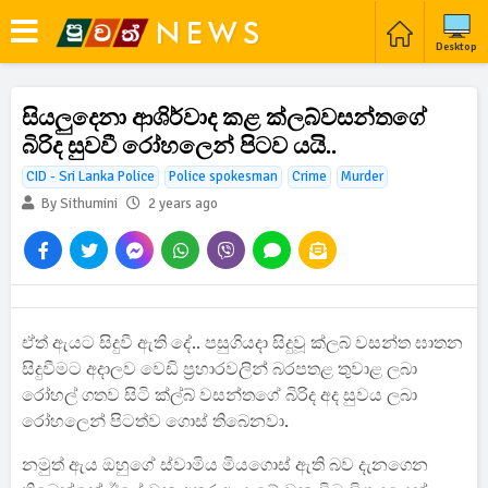
Desktop
සියලුදෙනා ආශිර්වාද කළ ක්ලබ්වසන්තගේ
බිරිද සුවවී රෝහලෙන් පිටව යයි..
CID - Sri Lanka Police
Police spokesman
Crime
Murder
By Sithumini
2 years ago
ඒත් ඇයට සිදුවී ඇති දේ.. පසුගියදා සිදුවූ ක්ලබ් වසන්ත ඝාතන
සිදුවීමට අදාලව වෙඩි ප්‍රහාරවලින් බරපතළ තුවාළ ලබා
රෝහල් ගතව සිටි ක්ල්බ් වසන්තගේ බිරිද අද සුවය ලබා
රෝහලෙන් පිටත්ව ගොස් තිබෙනවා.
නමුත් ඇය ඔහුගේ ස්වාමිය මියගොස් ඇති බව දැනගෙන