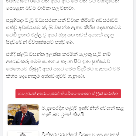
තිබෙන්නේ ඊයේ වන අතර ඇය මේ වන විට විශාදයෙන්
පෙළෙන බවට වාර්තා පල වනවා.
පසුගියදා ටැටූ මධ්‍යස්ථානයක් විවෘත කිරීමේ අවස්ථාවට
එක්වූ අවස්ථාවේ ක්ල්බ් වසන්ත ඇතුළු කිහිප දෙනෙකුටම
වෙඩි ප්‍රහාර එල්ල වූ අතර ඔහු සහ තවත් අයෙක් අදාල
සිදුවීමෙන් ජීවිතක්ෂයට පත්වුණා.
එහිදි ක්ල්බ් වසන්ත ඉලක්ක කරමින් ලොකූ පැටී නම්
අපරාධකරු මෙම ඝාතනය කලක සිට ඉතා සූක්ෂමව
මෙහෙයව තිබුණු අතර පසුව මෙම සිදුවීමට සැකකරුවම්
කිහිප දෙනෙකුම අත්අඩංගුවට ගැනුණා.
තව දුරටත් අපරාධ පුවත් කියවීමට මෙතන ක්ලික් කරන්න
මැදපෙරදිග ගැටුම් ඉක්මනින් අවසන් කළ
හැකි බව ට්‍රම්ප් කියයි
විනිසුරුවරුන්ගේ විශ්‍රාම වයස වෙනස්