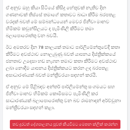
ඒ අනුව ඔහු කියා සිටියේ කිසිදු හේතුවක් නැතිව දින
ගණනාවක් තිස්සේ තමාගේ කතාවට බාධා කිරීම බරපතළ
වරදක් බවත් මේ සම්බන්ධයෙන් මෙවර ජිනීවා මානව
හිමිකම් කවුන්සිලයට ද පැමිණිලි කිරීමට තමා
බලාපොරොත්තු වන බවයි.
ඊට අමතරව දින 78 කාලයක් තමාට පාර්ලිමේන්තුවේදී කතා
කිරීමට අවස්ථාව නොලැබුණු බවත් යාපනය දිස්ත්‍රික්කයේ
ජනතාව උදෙසා හඬ නැගන තමාට කතා කිරීමට අවස්ථාව
ලබා නොදීම යාපනය දිස්ත්‍රික්කයට කරන ලද බරපතළ
අසාධාරණයක් බවත් මන්ත්‍රීවරයා සඳහන් කරයි.
ඒ අනුව මේ පිළිබඳව අන්තර් පාර්ලිමේන්තු සංගමයට සහ
ජිනීවා මානව හිමිකම් කොමිසමට පැමිණිලි කර
සාධාරණයක් බලාපොරොත්තු වන බව රාමනාදන් අර්ච්චුනා
මන්ත්‍රීවරයා සඳහන් කළා.
තව දුරටත් දේශපාලනය පුවත් කියවීමට මෙතන ක්ලික් කරන්න