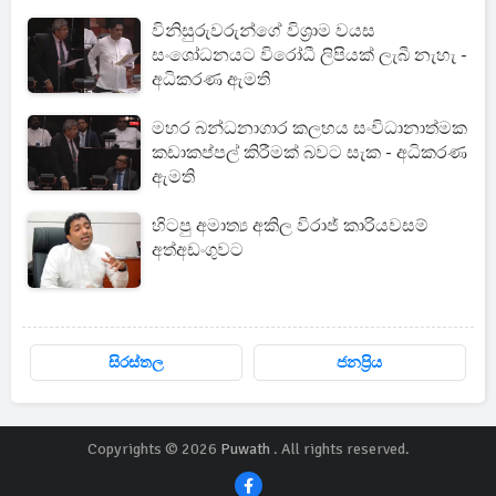
විනිසුරුවරුන්ගේ විශ්‍රාම වයස
සංශෝධනයට විරෝධී ලිපියක් ලැබී නැහැ -
අධිකරණ ඇමති
මහර බන්ධනාගාර කලහය සංවිධානාත්මක
කඩාකප්පල් කිරීමක් බවට සැක - අධිකරණ
ඇමති
හිටපු අමාත්‍ය අකිල විරාජ් කාරියවසම්
අත්අඩංගුවට
සිරස්තල
ජනප්‍රිය
Copyrights © 2026
Puwath
. All rights reserved.