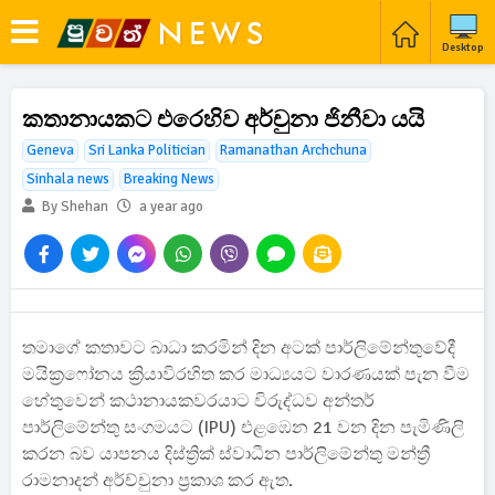
Desktop
කතානායකට එරෙහිව අර්චුනා ජිනීවා යයි
Geneva
Sri Lanka Politician
Ramanathan Archchuna
Sinhala news
Breaking News
By Shehan
a year ago
තමාගේ කතාවට බාධා කරමින් දින අටක් පාර්ලිමේන්තුවේදී
මයික්‍රෆෝනය ක්‍රියාවිරහිත කර මාධ්‍යයට වාරණයක් පැන වීම
හේතුවෙන් කථානායකවරයාට විරුද්ධව අන්තර්
පාර්ලිමේන්තු සංගමයට (IPU) එළඹෙන 21 වන දින පැමිණිලි
කරන බව යාපනය දිස්ත්‍රික් ස්වාධීන පාර්ලිමේන්තු මන්ත්‍රී
රාමනාදන් අර්ච්චුනා ප්‍රකාශ කර ඇත.