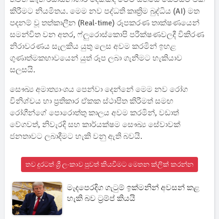
කිරීමට නියමිතය. මෙම නව පද්ධති කෘත්‍රිම බුද්ධිය (AI) මත
පදනම් වූ තත්කාලීන (Real-time) රූපකරණ තාක්ෂණයෙන්
සමන්විත වන අතර, ෆ්ලුරොස්කොපි පරීක්ෂණවලදී විකිරණ
නිරාවරණය සැලකිය යුතු ලෙස අවම කරමින් ඉහළ
ගුණාත්මකභාවයෙන් යුත් රූප ලබා ගැනීමට හැකියාව
සලසයි.
සෞඛ්‍ය අමාත්‍යාංශය පෙන්වා දෙන්නේ මෙම නව රෝග
විනිශ්චය හා ප්‍රතිකාර ඒකක ස්ථාපිත කිරීමත් සමඟ
රෝගීන්ගේ පොරොත්තු කාලය අවම කරමින්, වඩාත්
වේගවත්, නිවැරදි සහ කාර්යක්ෂම සෞඛ්‍ය සේවාවක්
ජනතාවට ලබාදීමට හැකි වනු ඇති බවයි.
තව දුරටත් ශ්‍රී ලංකාව පුවත් කියවීමට මෙතන ක්ලික් කරන්න
මැදපෙරදිග ගැටුම් ඉක්මනින් අවසන් කළ
හැකි බව ට්‍රම්ප් කියයි