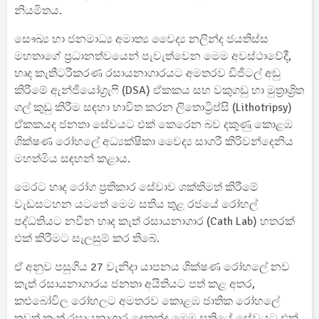
නියමිතය.
සෞඛ්‍ය හා ජනමාධ්‍ය අමාත්‍ය වෛද්‍ය නලින්ද ජයතිස්ස
මහතාගේ ප්‍රධානත්වයෙන් පැවැත්වෙන මෙම අවස්ථාවේදී,
හෘද කැතීටරීකරණ රසායනාගාරයට අමතරව ඩිජිටල් අඩු
කිරීමේ ඇන්ජියෝග්‍රැෆි (DSA) ඒකකය සහ වකුගඩු හා මුත්‍රාශ්‍රිත
ගල් කුඩු කිරීම සඳහා භාවිත කරන ලිතොට්‍රිප්සි (Lithotripsy)
ඒකකයද ජනතා සේවයට එක් කෙරෙන බව දකුණු කොළඹ
ශික්ෂණ රෝහලේ අධ්‍යක්ෂිකා වෛද්‍ය සාගරී කිරිවන්දෙනිය
මහත්මිය සඳහන් කළාය.
මෙරට හෘද රෝග ප්‍රතිකාර සේවාව ශක්තිමත් කිරීමේ
වැඩසටහන යටතේ මෙම සතිය තුළ රජයේ රෝහල්
පද්ධතියට නවීන හෘද කැත් රසායනාගාර (Cath Lab) හතරක්
එක් කිරීමට සැලසුම් කර තිබේ.
ඒ අනුව පසුගිය 27 වැනිදා යාපනය ශික්ෂණ රෝහලේ නව
කැත් රසායනාගාරය ජනතා අයිතියට පත් කළ අතර,
කළුබෝවිල රෝහලට අමතරව කොළඹ ජාතික රෝහලේ
තවත් කැත් රසායනාගාර දෙකක්ද මෙම සතියේ සේවයට එක්