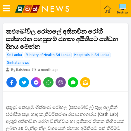
Desktop
කළුබෝවිල රෝහලේ අතිනවීන රෝගී
සත්කාරක පහසුකම් ජනතා අයිතියට පත්වන
දිනය මෙන්න
Sri Lanka
Ministry of Health Sri Lanka
Hospitals in Sri Lanka
Sinhala news
By R.rishma
a month ago
දකුණු කොළඹ ශික්ෂණ රෝහල (කළුබෝවිල) තුළ අලුතින්
ස්ථාපිත කළ හෘද කැතීටරීකරණ රසායනාගාරය (Cath Lab)
ඇතුළු අතිනවීන රෝග විනිශ්චය හා ප්‍රතිකාර ඒකක කිහිපයක්
ලබන 30 වැනිදා නිල වශයෙන් ජනතා අයිතියට පත් කිරීමට