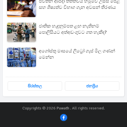
පවතින ආපදා තත්ත්වය හමුවේ උසස් පෙළ
සහ ශිෂ්‍යත්ව විභාග ගැන අවසන් තීරණය
ජාතික හැඳුනුම්පත ළඟ නැතිනම්
පොලිසියට අත්අඩංගුවට ගත හැකිද?
අගෝස්තු මාසයේ ලිට්‍රෝ ගෑස් මිල ගණන්
මෙන්න
සිරස්තල
ජනප්‍රිය
Copyrights © 2026
Puwath
. All rights reserved.