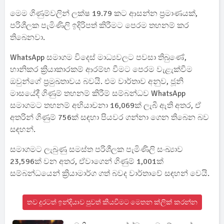
මෙම ගිණුම්වලින් ලක්ෂ 19.79 කට ආසන්න ප්‍රමාණයක්,
පරිශීලක පැමිණිලි ඉදිරිපත් කිරීමට පෙරම තහනම් කර
තිබෙනවා.
WhatsApp සමාගම විදෙස් මාධ්‍යවලට පවසා තිබුණේ,
හානිකර ක්‍රියාකාරකම් ආරම්භ වීමට පෙරම වැළැක්වීම
ඔවුන්ගේ ප්‍රමුඛතාවය බවයි. එම වාර්තාව අනුව, ජූනි
මාසයේදී ගිණුම් තහනම් කිරීම් සම්බන්ධව WhatsApp
සමාගමට තහනම් අභියාචනා 16,069ක් ලැබී ඇති අතර, ඒ
අතරින් ගිණුම් 756ක් සඳහා පියවර ගන්නා ගෙන තිබෙන බව
සඳහන්.
සමාගමට ලැබුණු සමස්ත පරිශීලක පැමිණිලි සංඛ්‍යාව
23,596ක් වන අතර, ඒවාගෙන් ගිණුම් 1,001ක්
සම්බන්ධයෙන් ක්‍රියාමාර්ග ගත් බවද වාර්තාවේ සඳහන් වෙයි.
තව දුරටත් ඉන්දියාව පුවත් කියවීමට මෙතන ක්ලික් කරන්න