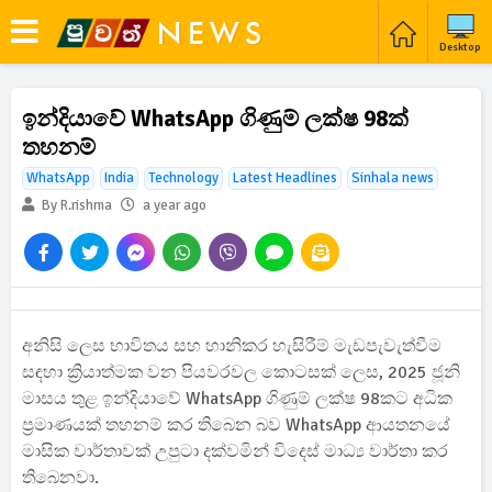
Desktop
ඉන්දියාවේ WhatsApp ගිණුම් ලක්ෂ 98ක්
තහනම්
WhatsApp
India
Technology
Latest Headlines
Sinhala news
By R.rishma
a year ago
අනිසි ලෙස භාවිතය සහ හානිකර හැසිරීම් මැඩපැවැත්වීම
සඳහා ක්‍රියාත්මක වන පියවරවල කොටසක් ලෙස, 2025 ජූනි
මාසය තුළ ඉන්දියාවේ WhatsApp ගිණුම් ලක්ෂ 98කට අධික
ප්‍රමාණයක් තහනම් කර තිබෙන බව WhatsApp ආයතනයේ
මාසික වාර්තාවක් උපුටා දක්වමින් විදෙස් මාධ්‍ය වාර්තා කර
තිබෙනවා.