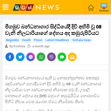
Desktop
මීගමුව බන්ධනාගාර සිද්ධියේදී දිවි අහිමි වූ 08
වැනි නිලධාරියාගේ දේහය අද කඹුරුපිටියට
Negombo
Death
Prison
Latest Headlines
Sinhala news
By R.rishma
a month ago
මීගමුව බන්ධනාගාරයේ ඇති වූ නොසන්සුන්තාව අතරතුර
රැඳවියන්ගේ පහරදීමෙන් දිවි අහිමි වූ 08 වැනි බන්ධනාගාර
නිලධාරියා වන බන්ධනාගාර නියාමක එම්.ජී. උපාලි
මහතාගේ දේහය අද (09) ඔහුගේ කඹුරුපිටිය හොරපාවිට
පිහිටි නිවස වෙත රැගෙන ඒමට නියමිතව තිබේ.