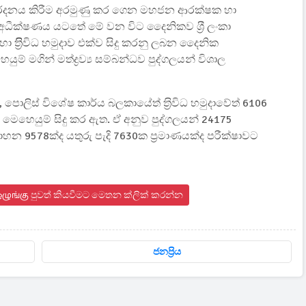
ාරකම් මර්දනය කිරීම අරමුණු කර ගෙන මහජන ආරක්ෂක හා
ණ අධීක්ෂණය යටතේ මේ වන විට දෛනිකව ශ‍්‍රී ලංකා
 ත‍්‍රිිවිධ හමුදාව එක්ව සිදු කරනු ලබන දෛනික
ම් මගින් මත්ද්‍රව්‍ය සම්බන්ධව පුද්ගලයන් විශාල
ත්, පොලිස් විශේෂ කාර්ය බලකායේත් ත‍්‍රිවිධ හමුදාවේත් 6106
මෙහෙයුම් සිදු කර ඇත. ඒ අනුව පුද්ගලයන් 24175
න 9578ක්ද යතුරු පැදි 7630ක ප‍්‍රමාණයක්ද පරීක්ෂාවට
் ஒழுங்கு පුවත් කියවීමට මෙතන ක්ලික් කරන්න
ජනප්‍රිය