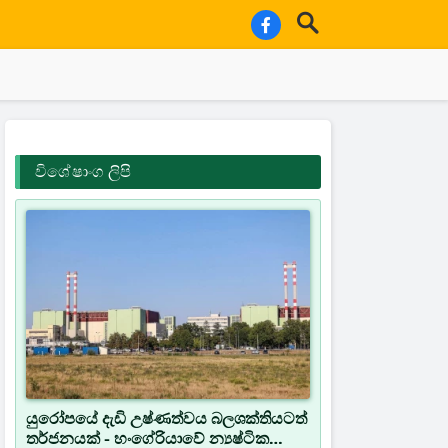
විශේෂාංග ලිපි
යුරෝපයේ දැඩි උෂ්ණත්වය බලශක්තියටත්
තර්ජනයක් - හංගේරියාවේ න්‍යෂ්ටික