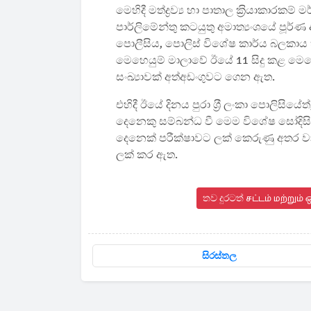
මෙහිදී මත්ද්‍රව්‍ය හා පාතාල ක‍්‍රියාක
පාර්ලිමේන්තු කටයුතු අමාත්‍යංශයේ පූර්
පොලීසිය, පොලිස් විශේෂ කාර්ය බලකාය හා
මෙහෙයුම් මාලාවේ ඊයේ 11 සිදු කළ මෙහෙයු
සංඛ්‍යාවක් අත්අඩංගුවට ගෙන ඇත.
එහිදී ඊයේ දිනය පුරා ශ‍්‍රී ලංකා පොලිසියේ
දෙනෙකු සම්බන්ධ වී මෙම විශේෂ සෝදිසි 
දෙනෙක් පරීක්ෂාවට ලක් කෙරුණු අතර වාහ
ලක් කර ඇත.
තව දුරටත් சட்டம் மற்றும
සිරස්තල