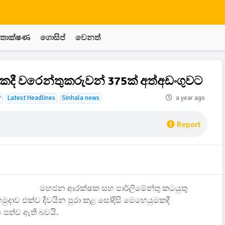
තාක්ෂණ
ගොසිප්
වෙනත්
මකදී වරෙන්තුකරුවන් 375ක් අත්අඩංගුවට
r
Latest Headlines
Sinhala news
a year ago
Report
මහජන ආරක්ෂක සහ පාර්ලිමේන්තු කටයුතු
හමුදාව එක්ව දිවයින පුරා කළ සෝදිසි මෙහෙයුමකදී
 පත්ව ඇති බවයි.