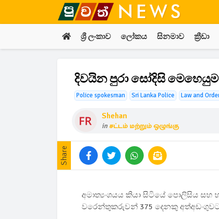
ශ්‍රී ලංකාව
ලෝකය
සිනමාව
ක්‍රීඩා
දිවයින පුරා සෝදිසි මෙහෙයු
Police spokesman
Sri Lanka Police
Law and Orde
Shehan
in
சட்டம் மற்றும் ஒழுங்கு
Share
අමාත්‍යංශයය කියා සිටියේ පොලිසිය සහ 
වරෙන්තුකරුවන් 375 දෙනකු අත්අඩංගුවට