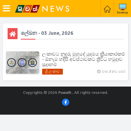
Desktop
ලේඛන - 03 June, 2026
ලංකාවට නුදුරු මුහුදේ යුදමය ක්‍රියාකාරකම්
- ඕනෑම හදිසි අවස්ථාවකට ත්‍රිවිධ හමුදාව
සූදානම්
ශ්‍රී ලංකාව
මාස 2 කට පෙර
Copyrights © 2026
Puwath
. All rights reserved.