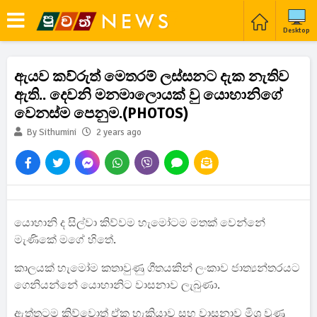
Desktop
ඇයව කව්රුත් මෙතරම් ලස්සනට දැක නැතිව
ඇති.. දෙවනි මනමාලොයක් වු යොහානිගේ
වෙනස්ම පෙනුම.(PHOTOS)
By Sithumini
2 years ago
යොහානි ද සිල්වා කිව්වම හැමෝටම මතක් වෙන්නේ
මැණිකේ මගේ හිතේ.
කාලයක් හැමෝම කතාවුණු ගීතයකින් ලංකාව ජාත්‍යන්තරයට
ගෙනියන්නේ යොහානිට වාසනාව ලැබුණා.
ඇත්තටම කිව්වොත් ඒක හැකියාව සහ වාසනාව මිශ්‍ර වුණු