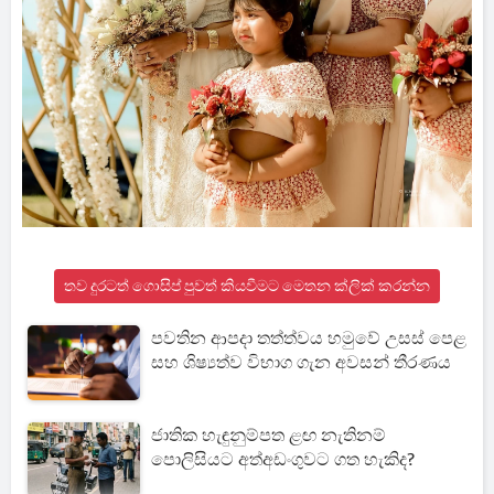
තව දුරටත් ගොසිප් පුවත් කියවීමට මෙතන ක්ලික් කරන්න
පවතින ආපදා තත්ත්වය හමුවේ උසස් පෙළ
සහ ශිෂ්‍යත්ව විභාග ගැන අවසන් තීරණය
ජාතික හැඳුනුම්පත ළඟ නැතිනම්
පොලිසියට අත්අඩංගුවට ගත හැකිද?