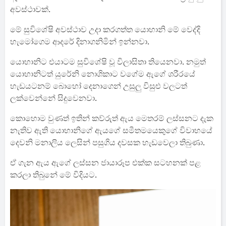
අවස්ථාවක්.
මේ සුවිශේෂි අවස්ථාව උදා කරගත්ත යොහානි මේ වෙද්දි
හැමෝගෙම ආදරේ දිනාගනිමින් ඉන්නවා.
යොහානිට එයාටම සුවිශේෂි වූ විලාසිතා තියෙනවා. නමුත්
යොහානිටත් යුරේනි නොශිකාට වගේම ඇගේ ශරීරයේ
හැඩයටනම් බොහෝ දෙනාගෙන් උසුලු විසුළු වලටත්
ලක්වෙන්නේ සිදුවෙනවා.
කොහොම වුණත් ඉතින් කව්රුත් ඇය මෙතරම් ලස්සනට දැක
නැතිව ඇති යොහානිගේ ඇයගේ සමීතමයෙකුගේ විවාහයේ
දෙවනි මනාලිය ලෙසින් පසුගිය දවසක හැඩවෙලා තිබුණා.
ඒ ගැන ඇය ඇගේ ලස්සන ජායාරූප එක්ක සටහනක් පළ
කරලා තිබුනේ මේ විදියට.