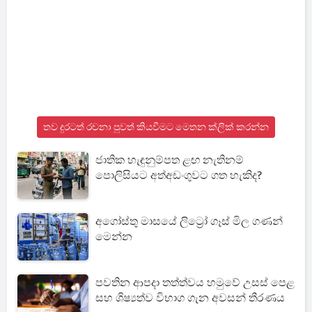
තව දුරටත් රචනා පුවත් කියවීමට මෙතන ක්ලික් කරන්න
ජාතික හැඳුනුම්පත ළඟ නැතිනම්
පොලිසියට අත්අඩංගුවට ගත හැකිද?
අගෝස්තු මාසයේ ලිට්‍රෝ ගෑස් මිල ගණන්
මෙන්න
පවතින ආපදා තත්ත්වය හමුවේ උසස් පෙළ
සහ ශිෂ්‍යත්ව විභාග ගැන අවසන් තීරණය