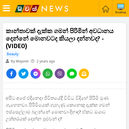
Desktop
කාන්තාවක් දැක්ක ගමන් පිරිමින් අවධානය
දෙන්නේ මොනවටද කියලා දන්නවද? -
(VIDEO)
Beauty
By Wayomi
2 years ago
අපිට අපේ එදිනෙදා ජීවිතයේදී විවිධ විදිහේ පිරිමි මුණ
ගැහෙනවා. පිරිමියෙක් ගැහැණු කෙනෙකු දැක්ක ගමන්
ඉස්සෙල්ලාම බලන්නේ මොනවා දිහාද? ඒකට ඔයාට
උත්තරයක් දෙන්න පුළුවන් ද?