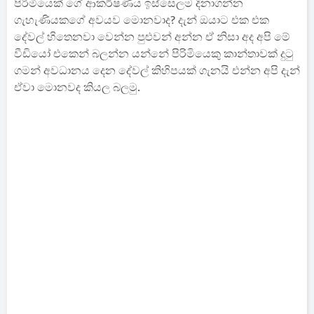
පිරිමියෙක් ගේ ආකර්ෂණය ඉස්සෙලම දිනාගන්න
ගැහැණියකගේ අවයව මොනවාද? දැන් ඔයාට එක එක
දේවල් හිතෙනවා වෙන්න පුළුවන් අන්න ඒ නිසා අද අපි මේ
වීඩියෝ එකෙන් බලන්න යන්නේ පිරිමියෙකු කාන්තාවක් දුටු
ගමන් අවධානය දෙන දේවල් කිහිපයක් ගැනයි එන්න අපි දැන්
ඒවා මොනවද කියල බලමු.