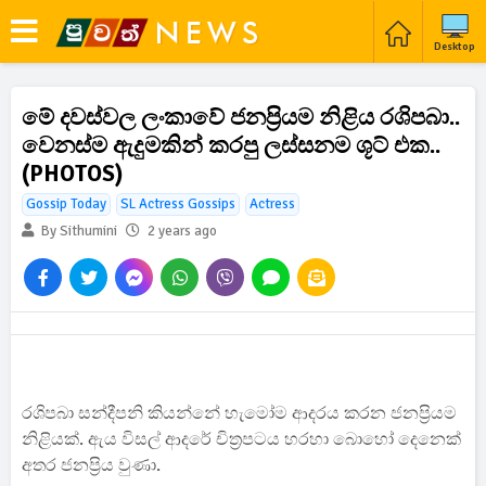
Desktop
මේ දවස්වල ලංකාවේ ජනප්‍රියම නිළිය රශිපබා..
වෙනස්ම ඇදුමකින් කරපු ලස්සනම ශූට් එක..
(PHOTOS)
Gossip Today
SL Actress Gossips
Actress
By Sithumini
2 years ago
රශිපබා සන්දීපනි කියන්නේ හැමෝම ආදරය කරන ජනප්‍රියම
නිළියක්. ඇය විසල් ආදරේ චිත්‍රපටය හරහා බොහෝ දෙනෙක්
අතර ජනප්‍රිය වුණා.