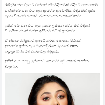
රශිප්‍රබා ක්ශේත්‍රයට එන්නේ නිවේදිකාවක් විදියට කොහොම
වුණත් මේ වන විට ඇය ඇයටම ආවේණික විදියකින් දක්ෂ
ලෙස චිත්‍ර පට රැසකට රංගනයෙන් දායක වෙනවා.
ඉතින් මේ වන විට ඇය ඉතාම ලස්සන වෙනස්ම විදියේ
විලාසිතා රැසක් එක්ක ඉදිරියට එමින් ඉන්නවා.
ඒ නිසාම රශිප්‍රභාට ආදරේ කරන බොහෝ පිරිසක්
ඉන්නවා.ඉතින් ඇය මෑතකදි රැෆෙල්ලාගේ 2025
කැලැන්ඩරයටත් එක්වෙලා තිබුණා.
ඉතින් ඇය කරපු ලස්සනම ෆොටෝ ශූට් එකක් පහතින්
බලන්න.