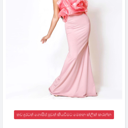
තව දුරටත් ගොසිප් පුවත් කියවීමට මෙතන ක්ලික් කරන්න