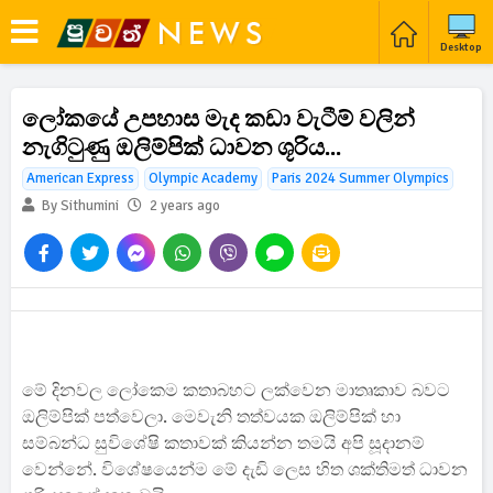
Desktop
ලෝකයේ උපහාස මැද කඩා වැටීම් වලින්
නැගිටුණු ඔලිම්පික් ධාවන ශූරිය...
American Express
Olympic Academy
Paris 2024 Summer Olympics
By Sithumini
2 years ago
මේ දිනවල ලෝකෙම කතාබහට ලක්වෙන මාතෘකාව බවට
ඔලිම්පික් පත්වෙලා. මෙවැනි තත්වයක ඔලිම්පික් හා
සම්බන්ධ සුවිශේෂි කතාවක් කියන්න තමයි අපි සූදානම්
වෙන්නේ. විශේෂයෙන්ම මේ දැඩි ලෙස හිත ශක්තිමත් ධාවන