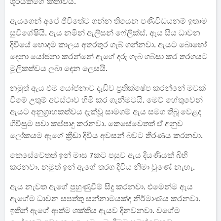
ශූරියකගේ කතාවයි.
ඇයගෙන් අපේ ජීවිතේට ගන්න තියෙන පණිවිඩයනම් ඉතාම
සුවිශේෂියි. ඇය නමින් ඇලිසන් ෆේලික්ස්. ඇය සිය ධාවන
දිවියේ හොදම කාලය අතරතුර ගැබ් ගන්නවා. ඇයට බොහෝ
දෙනා යෝජනා කරන්නේ ඇගේ දරු ගැබ ගබ්සා කර තරගයට
මූලිකත්වය ලබා දෙන ලෙසයි.
නමුත් ඇය එම යෝජනාව දැඩිව ප්‍රතික්ෂේප කරන්නේ මවක්
වීමේ උතුම් අවස්ථාව හිමි කර ගැනීමටයි. මෙව් හේතුවෙන්
ඇයට අනුග්‍රාහකත්වය දැක්වූ සාමගම් ඇය සමග තිබූ වෙළද
ගිවිසුම පවා කප්පාදු කරනවා. කෙසේවෙතත් ඒ අනුව
ලෝකයම ඇගේ ක්‍රීඩා දිවිය අවසන් බවට තීරණය කරනවා.
කෙසේවෙතත් ඉන් මාස 7කට පසුව ඇය දියණියක් බිහි
කරනවා. නමුත් ඉන් ඇගේ තරග දිවිය නිමා වුණේ නැහැ.
ඇය නැවත ඇගේ පුහුණුවීම් සිදු කරනවා. එමෙන්ම ඇය
ඇගේම ධාවන සපත්තු සන්නාමයක්ද නිර්මාණය කරනවා.
ඉතින් ඇගේ ආත්ම ශක්‍තිය ඇයව දිනවනවා. වගේම