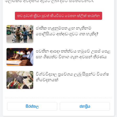
ලෝකෙම අවදානය ඇයට ලබා දීමට සමත්වෙනවා.
තව දුරටත් ක්‍රීඩා පුවත් කියවීමට මෙතන ක්ලික් කරන්න
ජාතික හැඳුනුම්පත ළඟ නැතිනම්
පොලිසියට අත්අඩංගුවට ගත හැකිද?
පවතින ආපදා තත්ත්වය හමුවේ උසස් පෙළ
සහ ශිෂ්‍යත්ව විභාග ගැන අවසන් තීරණය
විශ්වවිද්‍යාල ප්‍රවේශය ලැබූ සිසුන්ට විශේෂ
නිවේදනයක්
සිරස්තල
ජනප්‍රිය