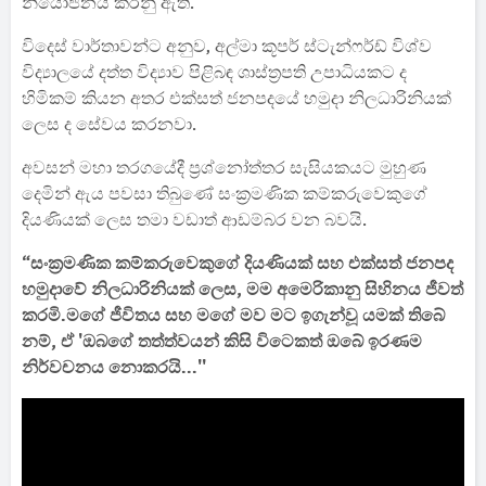
නියෝජනය කරනු ඇති.
විදෙස් වාර්තාවන්ට අනුව, අල්මා කූපර් ස්ටැන්ෆර්ඩ් විශ්ව
විද්‍යාලයේ දත්ත විද්‍යාව පිළිබඳ ශාස්ත්‍රපති උපාධියකට ද
හිමිකම් කියන අතර එක්සත් ජනපදයේ හමුදා නිලධාරිනියක්
ලෙස ද සේවය කරනවා.
අවසන් මහා තරගයේදී ප්‍රශ්නෝත්තර සැසියකයට මුහුණ
දෙමින් ඇය පවසා තිබුණේ සංක්‍රමණික කම්කරුවෙකුගේ
දියණියක් ලෙස තමා වඩාත් ආඩම්බර වන බවයි.
“සංක්‍රමණික කම්කරුවෙකුගේ දියණියක් සහ එක්සත් ජනපද
හමුදාවේ නිලධාරිනියක් ලෙස, මම අමෙරිකානු සිහිනය ජීවත්
කරමි.මගේ ජීවිතය සහ මගේ මව මට ඉගැන්වූ යමක් තිබේ
නම්, ඒ 'ඔබගේ තත්ත්වයන් කිසි විටෙකත් ඔබේ ඉරණම
නිර්වචනය නොකරයි...''