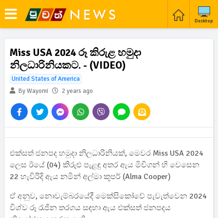
Desktop
Miss USA 2024 රූ කිරුළ හමුදා
නිලධාරිනියකට. - (VIDEO)
United States of America
By Wayomi
2 years ago
එක්සත් ජනපද හමුදා නිලධාරිනියක්, මෙවර Miss USA 2024
ලෙස ඊයේ (04) කිරුළු පැළඳු අතර ඇය මිචිගන් හි වෙසෙන
22 හැවිරිදි ඇය නමින් අල්මා කූපර් (Alma Cooper)
ඒ අනුව, නොවැම්බරයේදී මෙක්සිකෝවේ පැවැත්වෙන 2024
විශ්ව රූ රැජින තරගය සඳහා ඇය එක්සත් ජනපදය