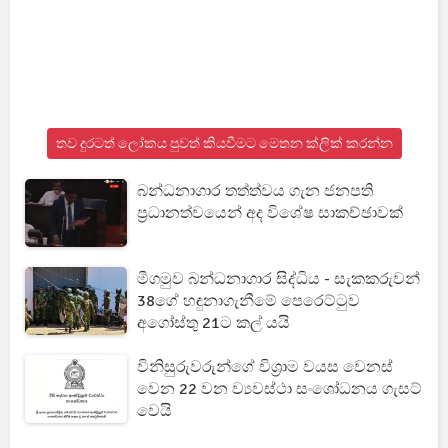
තව දුරටත් ලෝකය පුවත් කියවීමට මෙතන ක්ලික් කරන්න
බන්ධනාගාර තත්ත්වය ගැන ජනපති
ප්‍රධානත්වයෙන් අද විශේෂ සාකච්ඡාවක්
මීගමුව බන්ධනාගාර සිද්ධිය - සැකකරුවන්
38ගේ හඳුනාගැනීමේ පෙරෙට්ටුව
අගෝස්තු 21ට කල් යයි
විනිසුරුවරුන්ගේ විශ්‍රාම වයස වෙනස්
වෙන 22 වන ව්‍යවස්ථා සංශෝධනය ගැසට්
වෙයි