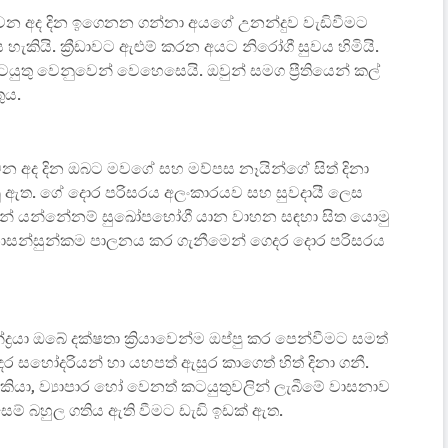
 වන අද දින ඉගෙනන ගන්නා අයගේ උනන්දුව වැඩිවීමට
 හැකියි. ක්‍රීඩාවට ඇළුම් කරන අයට නිරෝගී සුවය හිමියි.
යුතු වෙනුවෙන් වෙහෙසෙයි. ඔවුන් සමග ප්‍රීතියෙන් කල්
ුය.
 අද දින ඔබට මවගේ සහ මව්පස නෑයින්ගේ සිත් දිනා
නු ඇත. ගේ දොර පරිසරය අලංකාරයව සහ සුවදායී ලෙස
ිමන් යන්නේනම් සුඛෝපභෝගී යාන වාහන සඳහා සිත යොමු
 නොසන්සුන්කම පාලනය කර ගැනීමෙන් ගෙදර දොර පරිසරය
රයා ඔබේ දක්ෂතා ක්‍රියාවෙන්ම ඔප්පු කර පෙන්වීමට සමත්
සහෝදරියන් හා යහපත් ඇසුර කාගෙත් හිත් දිනා ගනී.
ියා, ව්‍යාපාර හෝ වෙනත් කටයුතුවලින් ලැබීමේ වාසනාව
ෙම් බහුල ගතිය ඇති වීමට ඩැඩි ඉඩක් ඇත.