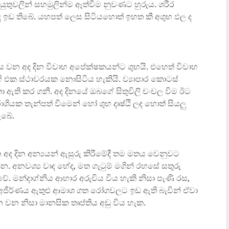
යුතුවලින් සහමුලින්ම ඈත්වීම නුවණට හුරුය. ශරීර
 ඉඩ තිබේ. යහපත් ලෙස සිටියහොත් ඉහත කී අශුභ ඵල ද
ය වන අද දින විවාහ අපේක්ෂකයන්ට ශුභයි. එහෙත් විවාහ
ි එක ස්ථාවරයක නොසිටිය හැකියි. ව්‍යාපාර කොටස්
 ඇති කර ගනී. අද දිනයේ ඔබගේ සිතුවිලි චංචල විම ඊට
ර රාශියක තැන්පත් වීමෙන් හෝ ශුභ දෘෂ්ඨි ලද හොත් සියලු
ැබේ.
 දින අන්‍යයන් ඇසුරු කිරීමේදී තම මතය වෙනුවට
න. අනවශ්‍ය වාද භේද, මත ගැටුම් මගින් රහසේ සතුරු
ේ. මන්දාග්නිය ආහාර අරුචිය විය හැකි නිසා පැණි රස,
ියි. අජීර්ණය ඇතුළු ආමාශ ගත රෝගවලට ඉඩ ඇති බැවින් ඒවා
ීන වන නිසා මානසික තෘප්තිය අඩු විය හැක.