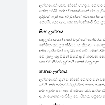
ලග්නයෙන් පස්වැන්නේ චන්ද්‍රයා ගෝචර
හේතු වෙයි. තරඟ විභාගාදියෙන් ජය ලැබිය
දරුවන් ඇති අය දරුවන්ගේ අධ්‍යාපනික කට
ගෙවයි. උදරාබාධ සහ කල්පනිකාරී විය යුත
සිංහ ලග්නය
සඳු ලග්නයෙන් හතර වැන්නේ ගෝචරය වන
ගනිමින් කටයුතු කිරිමට හැකියාව ලැබෙ
තබා ගැනීමෙන් සතුටට පත් වේ. ගමන් බ
වේ. දුබල සඳු විසින් සිතේ ඇති කරවන
සහ වටාපිටාව සුවදායී එකක් වනු ඇත.
කන්‍යා ලග්නය
ලග්නයෙන් තුන් වැන්නේ ගෝචර වන වන්ද්‍
වෙයි. තම පරපුර බබලවමින් කරන සහෝදර 
තම දැනුම සහ අදහස් මෙහෙයවා කරන රැක
ඇත. බොහෝ ඇවිදිලි වේ. පීනස, පපුවේ ස