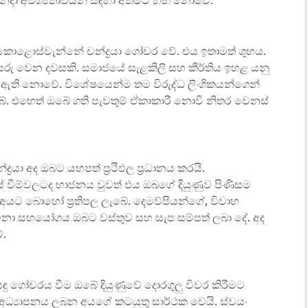
නෙදා අවශ්‍යතාවයන් සඳහා අතමිට හිඟ නොවේ.
කොළොස්වැන්නේ චන්ද්‍රයා ගෝචර වේ. එය ඉතාමත් ශුභය.
සරු වෙන දවසකි. සමාජයේ සැළකිලි සහ කීර්තිය ඉහළ යනු
් ඇති නොවේ. විශේෂයෙන්ම තම විරුද්ධ ලිංගිකයන්ගෙන්
 එහෙත් ඔබේ ගති පැවතුම් ඒකාකාරී නොවී නිතර වෙනස්
යා අද ඔබට යහපත් ප්‍රථිඵල ප්‍රධානය කරයි.
වෙනස් වීම්වලටද භාජනය වුවත් එය ඔබගේ දියුණුව පිණිසම
ු අයට බොහෝ ප්‍රතිපල ලැබේ. දෙමව්පියන්ගේ, විවාහ
මනා සහයෝගය ඔබට වස්තුව සහ සැප සම්පත් ලබා දේ. අද
ේ.
ු ගෝචරය වීම ඔබේ දියුණුවේ දොරගුලු විවර කිරීමට
 අධ්‍යාපනය ලබන අයගේ කටයුතු සාර්ථක වෙයි. ස්වයං