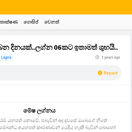
තාක්ෂණ
ගොසිප්
වෙනත්
 දිනයක්..ලග්න 06කට ඉතාමත් ශුභයි..
a Lagna
3 years ago
Report
මේෂ ලග්නය
රම් යහපත් නොවේ. එබැවින් අද දවසේ ඔබෙගේ හිතේ
ය සම්බන්ධ අයහපත් කාරණාවන් යෙදිය හැකි බැවින් බොහෝ