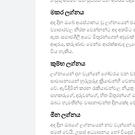
නියුතු අයගේ සිත සුවපත් වන අතරම එදි
මකර ලග්නය
අද දින ඔබේ අයස්ථානය වූ ලග්නයෙන් එ
ව්‍යාපාරවල නිරත වෙන්නන්ට අද අතමිට 
ඇත. සමාජශීලී අයට මිතුරන්ගෙන් අඩුවක
ආදරය, කරුණාව මෙන්ම ආරක්ෂාවද ලැබේ.
විය හැකිය.
කුම්භ ලග්නය
ලග්නයෙන් දහ වැන්නේ ගෝචරය වන චන්ද්‍ර
සාමාන්‍යෙයන් හුරුපුරුදු ක්‍රියාවන්හි 
වේ. ඇවිදිමින් කරන රැකියාවන්වල නියුත
සහකරුගේ, දරුවන්ගේ, හිත මිතුරන්ගේ 
ඔබට හැමතින්ම වාසනාවන්ත දිනයක්ද ව
මීන ලග්නය
අද දින ඔබගේ ලග්නයෙන් නව වැන්නේ සඳ
සමත් වෙයි. උසස් අධ්‍යාපනය හෝ විදෙස්