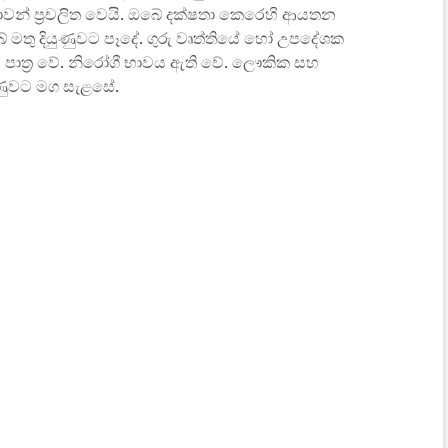
ාවන් ප්‍රචලිත වෙයි. ඔබේ දක්ෂතා කෙරෙහි ආයතන
 මතු දියුණුවට පෑදේ. ගුරු වෘත්තියේ හෝ උපදේශක
ාත්‍ර වේ. නිරෝගී භාවය ඇති වේ. ලෞකික සහ
ණුවට මග සැළසේ.