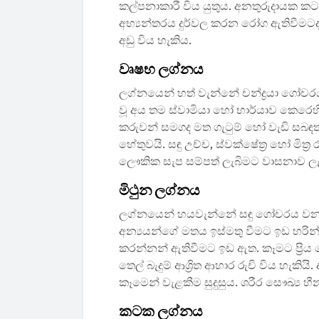
කල්පනාකාරී විය යුතුය. අනතුරුදායක කට
අභ්‍යන්තරය දුර්වල කරන රෝග ඇතිවීමටද
අඩු විය හැකිය.
වෘෂභ ලග්නය
ලග්නයෙන් හත් වැන්නේ චන්ද්‍රයා ගෝචර
වූ අය තම ස්වාමියා හෝ භාර්යාව කෙරෙහ
කරුවන් සමගද මත ගැටුම් හෝ වැඩි සබඳතා
හේතුවයි. සඳු උච්ච, ස්වක්ෂේත්‍ර හෝ මිත්‍
ලෞකික සැප සම්පත් ලැබිමට වාසනාව ල
මිථුන ලග්නය
ලග්නයෙන් හයවැන්නේ සඳු ගෝචරය වන අද
අන්‍යයන්ගේ මතය ඉස්මතු වීමට ඉඩ හරින්
කරන්නන් ඇතිවීමට ඉඩ ඇත. කෑමට ප්‍රිය ව
තෙල් බැදුම් ආශ්‍රිත ආහාර රුචි විය හැක
කෑමෙන් වැළකීම සුදුසුය. ශරීර සෞඛ්‍ය හ
කටක ලග්නය