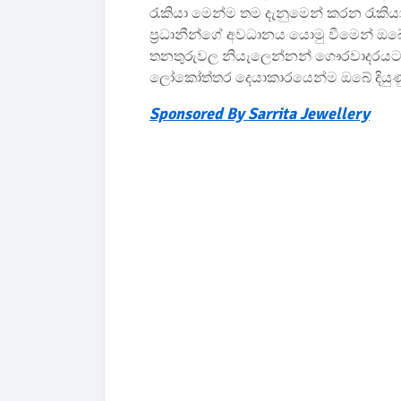
රැකියා මෙන්ම තම දැනුමෙන් කරන රැකිය
ප්‍රධානීන්ගේ අවධානය යොමු වීමෙන් ඔබේ
තනතුරුවල නියැලෙන්නන් ගෞරවාදරයට ප
ලෝකෝත්තර දෙයාකාරයෙන්ම ඔබේ දියු
Sponsored By Sarrita Jewellery