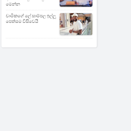
මෙන්න
චාමිකගේ ලේ සාම්පල ඉල්ලූ
පෙත්සම විසිවෙයි