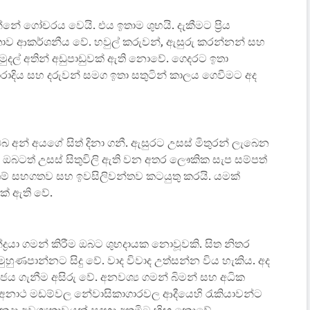
්නේ ගෝචරය වෙයි. එය ඉතාම ශුභයි. දැකීමට ප්‍රිය
කතාව ආකර්ශනීය වේ. හවුල් කරුවන්, ඇසුරු කරන්නන් සහ
දල් අතින් අඩුපාඩුවක් ඇති නොවේ. ගෙදරට ඉතා
රාදිය සහ දරුවන් සමග ඉතා සතුටින් කාලය ගෙවීමට අද
ඔබ අන් අයගේ සිත් දිනා ගනී. ඇසුරට උසස් මිතුරන් ලැබෙන
 ඔබටත් උසස් සිතුවිලි ඇති වන අතර ලෞකික සැප සම්පත්
වේශම් සහගතව සහ ඉවසිලිවන්තව කටයුතු කරයි. යමක්
ක් ඇති වේ.
‍රයා ගමන් කිරීම ඔබට ශුභදායක නොවූවකි. සිත නිතර
ුහුණපාන්නට සිදු වේ. වාද විවාද උත්සන්න විය හැකිය. අද
ය ගැනීම අසිරු වේ. අනවශ්‍ය ගමන් බිමන් සහ අධික
, අනාථ මඩම්වල නේවාසිකාගාරවල ආදීයෙහි රැකියාවන්ට