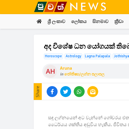
ශ්‍රී ලංකාව
ලෝකය
සිනමාව
ක්‍රීඩා
අද විශේෂ ධන යෝගයක් තිබෙන
Horoscope
Astrology
Lagna Palapala
Jothishy
Aruna
in
ජෝතිෂ්‍ය/ලග්න පලාපල
Share
සඳු ලග්නයෙන් අට වැන්නේ ගෝචරය එත
ධෛර්යය ශක්තිය අඩුවිය හැකිය. ජීවිත