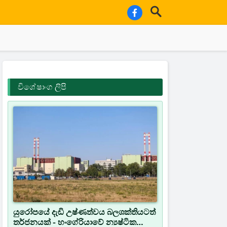
විශේෂාංග ලිපි
යුරෝපයේ දැඩි උෂ්ණත්වය බලශක්තියටත්
තර්ජනයක් - හංගේරියාවේ න්‍යෂ්ටික