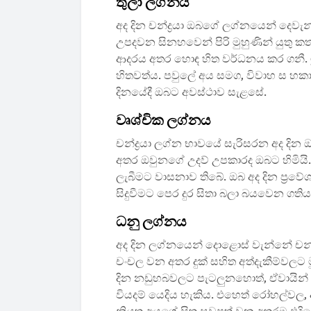
තුලා ලග්නය
අද දින චන්ද්‍රයා ඔබගේ ලග්නයෙන් දෙවැන
උපදවන සිනහවෙන් පිරි මුහුණින් යුතු 
ආදරය අතර හොඳ හිත වර්ධනය කර ගනී. මු
හිතවත්ය. පවුලේ අය සමග, විවාහ ස හකා
දිනයේදී ඔබට අවස්ථාව සැළසේ.
වෘශ්චික ලග්නය
චන්ද්‍රයා ලග්න භාවයේ සැරිසරන අද දින 
අතර ඔවුනගේ උදව් උපකාරද ඔබට හිමියි.
ලැබීමට වාසනාව ති‍බේ. ඔබ අද දින ප්‍ර
සිදුවීමට පෙර දුර සිතා බලා බයවෙන ගතිය
ධනු ලග්නය
අද දින ලග්නයෙන් දොළොස් වැන්නේ චන්ද්
චංචල වන අතර දුක් සහිත අත්දැකීම්වලට ම
දින නඩුහබවලට පැටලුනහොත්, ඒවායින් ජ
වියදම් යෙදිය හැකිය. එහෙත් රෝහල්වල