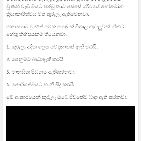
වුණත් වැඩි වියට පත්වුණාට පස්සේ ශරීරයේ හෝමෝන
ක්‍රියාකාරිත්‍වය මත කුරුලෑ ඇතිවෙනවා.
කොහොම වුණත් මේක ගොඩක් විශාල ගැටලුවක්. ඒකට
හේතු කිහිපයක්ම තියෙනවා.
1. කුරුලෑ අදික ලෙස වේදනාවක් ඇති කරයි.
2. පෙනුමට බාධාඇති කරයි
3. මානසික පීඩනය ඇතිකරනවා.
4. පෞර්ශත්වයට හානි සිදු කරයි
මේ ආකාරයෙන් කුරුලෑ ඔබේ ජීවිතේට බාදා ඇති කරනවා.
ඒ නිසාම මේ කුරුලෑ වලින් මිදෙන්න නම් ඔයා හොද රූටින්
එකක් ඇතිකරගන්න එක ඉතාම වැදගත් පහත වීඩීයෝවෙන්
ඔබට කුරුලෑ ප්‍රශ්නයට හොද විසදුමක් ලබා ගන්න පුලුවන්.