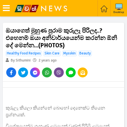
Desktop
ඔයාගෙත් මුහුණ පුරාම කුරුලෑ පිරිලද..?
එහෙනම් ඔයා අනිවාර්යයෙන්ම කරන්න ඕනි
දේ මෙන්න...(PHOTOS)
Healthy Food Recipes
Skin Care
Mysskin
Beauty
By Sithumini
2 years ago
කුරුලෑ කියලා කියන්නේ බොහෝ දෙනෙක්ට තියෙන
ප්‍රශ්නයක්.
විශේෂයෙන්ම ගැහැණු ළමයෙක් වුණත් පිරිමි ළමයෙක්