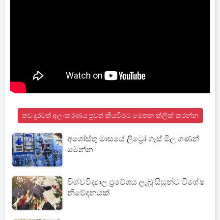
තව දුරටත් අලංකරණය පුවත් කියවීමට මෙතන ක්ලික් කරන්න
අගෝස්තු මාසයේ ලිට්‍රෝ ගෑස් මිල ගණන්
මෙන්න
විශ්වවිද්‍යාල ප්‍රවේශය ලැබූ සිසුන්ට විශේෂ
නිවේදනයක්