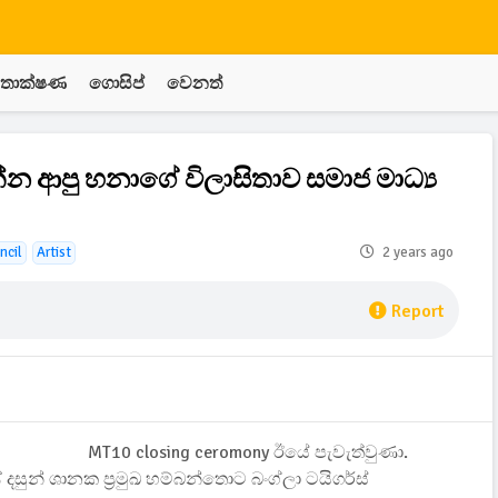
තාක්ෂණ
ගොසිප්
වෙනත්
 ආපු හනාගේ විලාසිතාව සමාජ මාධ්‍ය
ncil
Artist
2 years ago
Report
M
T10 closing ceromony ඊයේ පැවැත්වුණා.
සුන් ශානක ප්‍රමුඛ හම්බන්තොට බංග්ලා ටයිගර්ස්