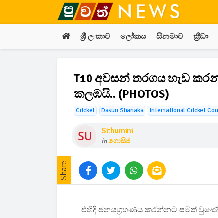
ශ්‍රී ලංකාව
ලෝකය
සිනමාව
ක්‍රීඩා
T10 අවසන් තරගය හැඩ කරන්න
කලඹයි.. (PHOTOS)
Cricket
Dasun Shanaka
International Cricket Cou
Sithumini
in
ගොසිප්
Share
එහිදි ජනයග්‍රහණය කරන්නට සමත් වුණේ ද