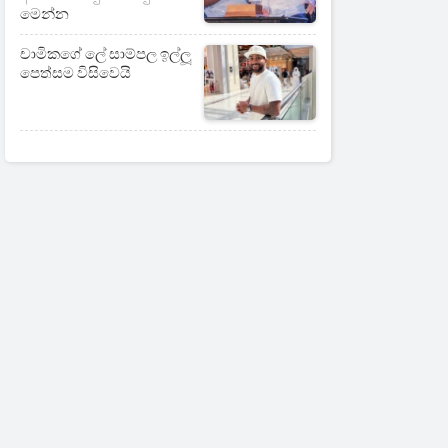
මෙන්න
චාමිකගේ ලේ සාම්පල ඉල්ලූ
පෙත්සම විසිවෙයි