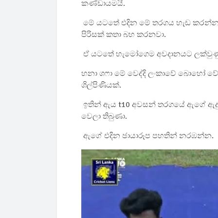
කණ්ඩායමයි.
මේ යටතේ එදින මේ තරගය හැඩ කරන්න ආප
පිරිසක් කතා බහ කරනවා.
ඒ යටතේ හැමෝගෙම අවදානයට ලක්වුණු 
හනා ශෆා මේ වෙද්දි ලංකාවේ බොහෝ වේ
ශිල්පිණියක්.
ඉතින් ඇය t10 අවසන් තරගයේ ඇගේ ඇද
වෙලා තිබුණා.
ඇගේ එදින ඡායාරූප පහතින් නරඹන්න.