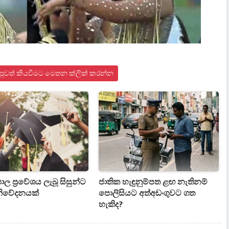
් පුවත් කියවීමට මෙතන ක්ලික් කරන්න
‍යාල ප්‍රවේශය ලැබූ සිසුන්ට
ජාතික හැඳුනුම්පත ළඟ නැතිනම්
නිවේදනයක්
පොලිසියට අත්අඩංගුවට ගත
හැකිද?