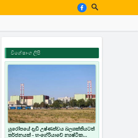
විශේෂාංග ලිපි
යුරෝපයේ දැඩි උෂ්ණත්වය බලශක්තියටත්
තර්ජනයක් - හංගේරියාවේ න්‍යෂ්ටික