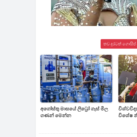
තව දුරටත් ගොසිප
අගෝස්තු මාසයේ ලිට්‍රෝ ගෑස් මිල
විශ්වවිද්
ගණන් මෙන්න
විශේෂ 