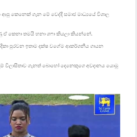
ු කෙනෙක් ගැන මේ වෙද්දි සමාජ මාධ්‍යයේ විශාල
ඒ කෙනා තමයි හනා ශෆා කියලා කියන්නේ.
දිකා පුරවන ඉතාම දක්ෂ වගේම ආකර්ශනීය ගායන
ුම් විලාසිතාව ගැනත් බොහෝ දෙනෙකුගෙ අවදානය යොමු